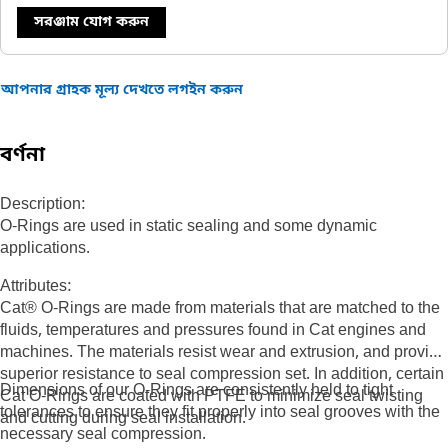
সরঞ্জাম যোগ করুন
আপনার গ্রাহক মূল্য দেখতে লগইন করুন
বর্ণনা
Description:
O-Rings are used in static sealing and some dynamic
applications.
Attributes:
Cat® O-Rings are made from materials that are matched to the
fluids, temperatures and pressures found in Cat engines and
machines. The materials resist wear and extrusion, and provide
superior resistance to seal compression set. In addition, certain
Dimensions of our O-Rings are consistently held to tight
Cat O-Rings are coated with PTFE to minimize seal twisting
tolerances to ensure they fit properly into seal grooves with the
and cutting during seal installation.
necessary seal compression.