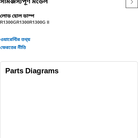
সামঞ্জস্যপূর্ণ মডেল
লোড হোল ডাম্প
R1300G
R1300
R1300G II
ওয়ারেন্টির তথ্য়
ফেরতের নীতি
Parts Diagrams