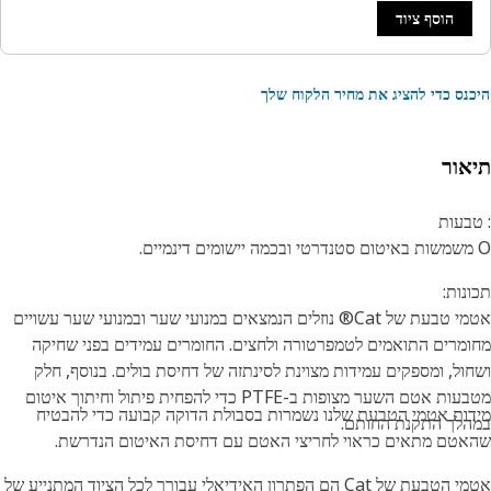
הוסף ציוד
נס כדי להציג את מחיר הלקוח שלך
אור
בעות
נות:
אטמי טבעת של Cat® נוזלים הנמצאים במנועי שער ובמנועי שער עשויים
מרים התואמים לטמפרטורה ולחצים. החומרים עמידים בפני שחיקה
ול, ומספקים עמידות מצוינת לסינתזה של דחיסת בולים. בנוסף, חלק
מטבעות אטם השער מצופות ב-PTFE כדי להפחית פיתול וחיתוך איטום
ות אטמי הטבעת שלנו נשמרות בסבולת הדוקה קבועה כדי להבטיח
לך התקנת החותם.
טם מתאים כראוי לחריצי האטם עם דחיסת האיטום הנדרשת.
אטמי הטבעת של Cat הם הפתרון האידיאלי עבורך לכל הציוד המתנייע של