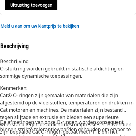
Uitrusting toevoegen
Meld u aan om uw klantprijs te bekijken
Beschrijving
Beschrijving:
O-sluitring worden gebruikt in statische afdichting en
sommige dynamische toepassingen.
Kenmerken:
Cat® O-ringen zijn gemaakt van materialen die zijn
afgestemd op de vloeistoffen, temperaturen en drukken in
Cat motoren en machines. De materialen zijn bestand
tegen slijtage en extrusie en bieden een superieure
De afmetingen van onze O-ringen worden consequent
weerstand tegen de afdichtingscompressieset. Bovendien
binnen strikte tolerantiewaarden gehouden om ervoor te
zijn bepaalde Cat O-ringen gecoat met PTFE om het