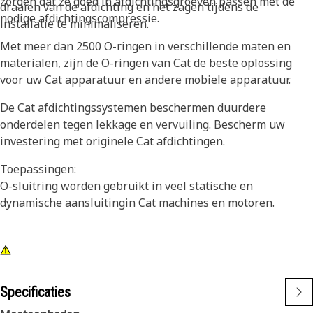
zorgen dat ze goed in afdichtingsgroeven passen met de
draaien van de afdichting en het zagen tijdens de
nodige afdichtingscompressie.
installatie te minimaliseren.
Met meer dan 2500 O-ringen in verschillende maten en
materialen, zijn de O-ringen van Cat de beste oplossing
voor uw Cat apparatuur en andere mobiele apparatuur.
De Cat afdichtingssystemen beschermen duurdere
onderdelen tegen lekkage en vervuiling. Bescherm uw
investering met originele Cat afdichtingen.
Toepassingen:
O-sluitring worden gebruikt in veel statische en
dynamische aansluitingin Cat machines en motoren.
Specificaties