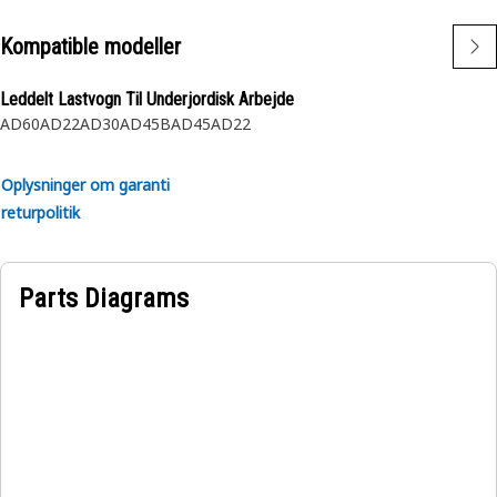
Kompatible modeller
Leddelt Lastvogn Til Underjordisk Arbejde
AD60
AD22
AD30
AD45B
AD45
AD22
Oplysninger om garanti
returpolitik
Parts Diagrams