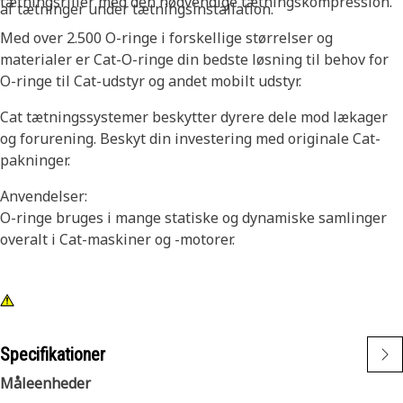
tætningsriller med den nødvendige tætningskompression.
af tætninger under tætningsinstallation.
Med over 2.500 O-ringe i forskellige størrelser og
materialer er Cat-O-ringe din bedste løsning til behov for
O-ringe til Cat-udstyr og andet mobilt udstyr.
Cat tætningssystemer beskytter dyrere dele mod lækager
og forurening. Beskyt din investering med originale Cat-
pakninger.
Anvendelser:
O-ringe bruges i mange statiske og dynamiske samlinger
overalt i Cat-maskiner og -motorer.
Specifikationer
Måleenheder