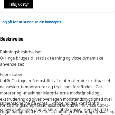
Tilføj udstyr
Log på for at kunne se din kundepris
Beskrivelse
Pakningsbeskrivelse:
O-ringe bruges til statisk tætning og visse dynamiske
anvendelser.
Egenskaber:
Cat®-O-ringe er fremstillet af materialer, der er tilpasset
de væsker, temperaturer og tryk, som forefindes i Cat-
motorer og -maskiner. Materialerne modstår slid og
ekstrudering og giver overlegen modstandsdygtighed over
Dimensionerne på vores O-ringe holdes konstant til
for tætningskompressionssæt. Derudover er visse Cat-O-
snævre tolerancer for at sikre, at de passer korrekt ind i
ringe belagt med PTFE for at minimere vridning og skæring