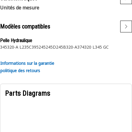
Unités de mesure
Modèles compatibles
Pelle Hydraulique
345
320-A L
235C
395
245
245D
245B
320-A
374
320 L
345 GC
Informations sur la garantie
politique des retours
Parts Diagrams