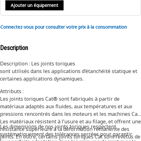
Ajouter un équipement
Connectez-vous pour consulter votre prix à la consommation
Description
Description : Les joints toriques
sont utilisés dans les applications d’étanchéité statique et
certaines applications dynamiques.
Attributs :
Les joints toriques Cat® sont fabriqués à partir de
matériaux adaptés aux fluides, aux températures et aux
pressions rencontrés dans les moteurs et les machines Cat.
Les matériaux résistent à l’usure et au filage, et offrent une
Les dimensions de nos joints toriques respectent
résistance supérieure à la déformation rémanente des
systématiquement des tolérances serrées pour garantir
joints. En outre, certains joints toriques Cat sont revêtus de