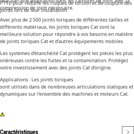
leur parfaite adaptation dans les rainures de joint avec la
PTFE pour réduire les risques de torsion et de coupure des
compression de joint nécessaire.
joints lors de leur installation.
Avec plus de 2 500 joints toriques de différentes tailles et
différents matériaux, les joints toriques Cat sont la
meilleure solution pour répondre à vos besoins en matière
de joints toriques Cat et d’autres équipements mobiles.
Les systèmes d’étanchéité Cat protègent les pièces les plus
onéreuses contre les fuites et la contamination. Protégez
votre investissement avec des joints Cat d’origine.
Applications : Les joints toriques
sont utilisés dans de nombreuses articulations statiques et
dynamiques sur l’ensemble des machines et moteurs Cat.
Caractéristiques