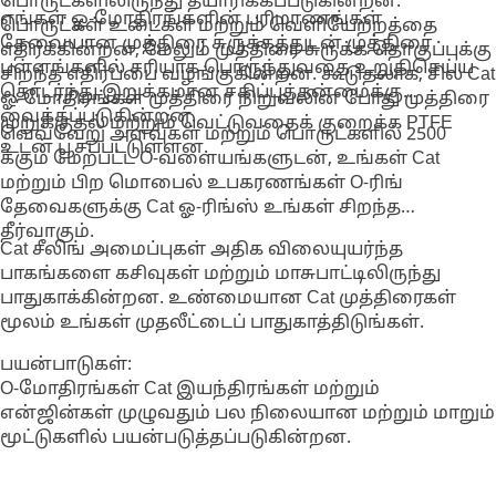
பொருட்களிலிருந்து தயாரிக்கப்படுகின்றன.
எங்கள் ஓ-மோதிரங்களின் பரிமாணங்கள்
பொருட்கள் உடைகள் மற்றும் வெளியேற்றத்தை
தேவையான முத்திரை சுருக்கத்துடன் முத்திரை
எதிர்க்கின்றன, மேலும் முத்திரை சுருக்க தொகுப்புக்கு
பள்ளங்களில் சரியாக பொருந்துவதை உறுதிசெய்ய
சிறந்த எதிர்ப்பை வழங்குகின்றன. கூடுதலாக, சில Cat
தொடர்ந்து இறுக்கமான சகிப்புத்தன்மைக்கு
ஓ-மோதிரங்கள் முத்திரை நிறுவலின் போது முத்திரை
வைக்கப்படுகின்றன.
முறுக்குதல் மற்றும் வெட்டுவதைக் குறைக்க PTFE
வெவ்வேறு அளவுகள் மற்றும் பொருட்களில் 2500
உடன் பூசப்பட்டுள்ளன.
க்கும் மேற்பட்ட O-வளையங்களுடன், உங்கள் Cat
மற்றும் பிற மொபைல் உபகரணங்கள் O-ரிங்
தேவைகளுக்கு Cat ஓ-ரிங்ஸ் உங்கள் சிறந்த
தீர்வாகும்.
Cat சீலிங் அமைப்புகள் அதிக விலையுயர்ந்த
பாகங்களை கசிவுகள் மற்றும் மாசுபாட்டிலிருந்து
பாதுகாக்கின்றன. உண்மையான Cat முத்திரைகள்
மூலம் உங்கள் முதலீட்டைப் பாதுகாத்திடுங்கள்.
பயன்பாடுகள்:
O-மோதிரங்கள் Cat இயந்திரங்கள் மற்றும்
என்ஜின்கள் முழுவதும் பல நிலையான மற்றும் மாறும்
மூட்டுகளில் பயன்படுத்தப்படுகின்றன.