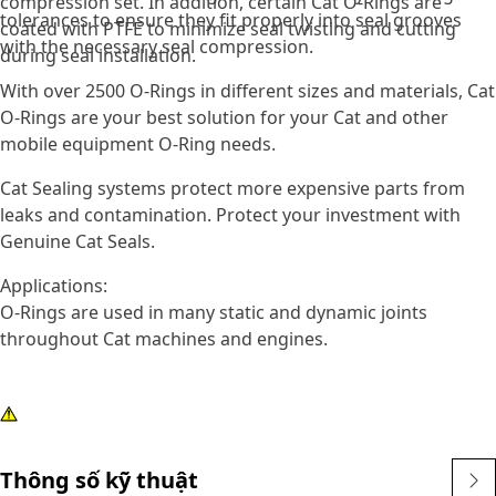
compression set. In addition, certain Cat O-Rings are
tolerances to ensure they fit properly into seal grooves
coated with PTFE to minimize seal twisting and cutting
with the necessary seal compression.
during seal installation.
With over 2500 O-Rings in different sizes and materials, Cat
O-Rings are your best solution for your Cat and other
mobile equipment O-Ring needs.
Cat Sealing systems protect more expensive parts from
leaks and contamination. Protect your investment with
Genuine Cat Seals.
Applications:
O-Rings are used in many static and dynamic joints
throughout Cat machines and engines.
Thông số kỹ thuật