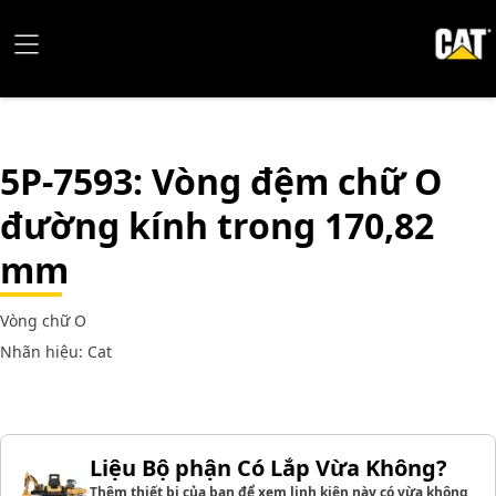
5P-7593
: Vòng đệm chữ O
đường kính trong 170,82
mm
Vòng chữ O
Nhãn hiệu: Cat
Liệu Bộ phận Có Lắp Vừa Không?
Thêm thiết bị của bạn để xem linh kiện này có vừa không