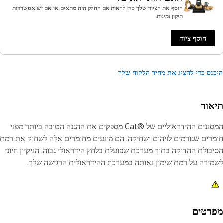
הוסף את הציוד שלך כדי לראות אם החלק הזה מתאים או אם יש אפשרויות
תיקון זמינות.
הוסף ציוד
נס כדי להציג את מחיר הלקוח שלך
אור
המסננים ההידראוליים של Cat®‎‎ מספקים את ההגנה הטובה ביותר מפני
רים שגורמים לזיהום ושחיקה. הם מונעים מחומרים אלה לשחוק את רמת
בולת ההדוקה בתוך מערכת שפועלת בלחץ הידראולי גבוה. הניקיון חיוני
ירה על רמת שימון נאותה במערכת ההידראולית הרגישה שלך.
רטים