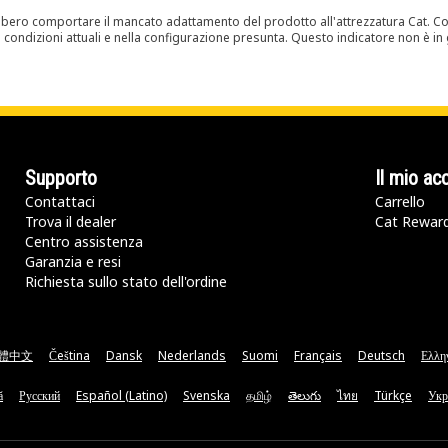
bero comportare il mancato adattamento del prodotto all'attrezzatura Cat. Con
e condizioni attuali e nella configurazione presunta. Questo indicatore non è in g
Supporto
Il mio ac
Contattaci
Carrello
Trova il dealer
Cat Rewar
Centro assistenza
Garanzia e resi
Richiesta sullo stato dell'ordine
體中文
Čeština
Dansk
Nederlands
Suomi
Français
Deutsch
Ελλη
ă
Русский
Español (Latino)
Svenska
தமிழ்
తెలుగు
ไทย
Türkçe
Укр