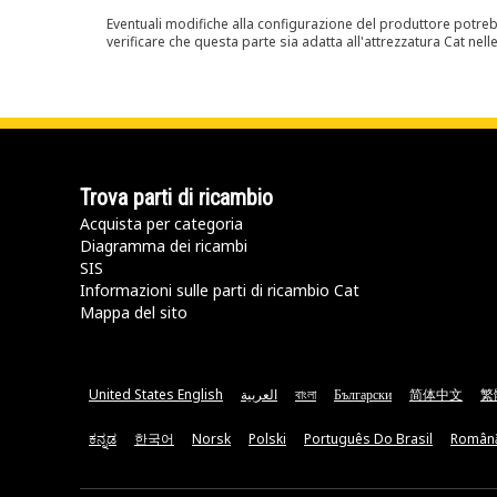
Eventuali modifiche alla configurazione del produttore potreb
verificare che questa parte sia adatta all'attrezzatura Cat nell
Trova parti di ricambio
Acquista per categoria
Diagramma dei ricambi
SIS
Informazioni sulle parti di ricambio Cat
Mappa del sito
United States English
العربية
বাংলা
Български
简体中文
繁
ಕನ್ನಡ
한국어
Norsk
Polski
Português Do Brasil
Român