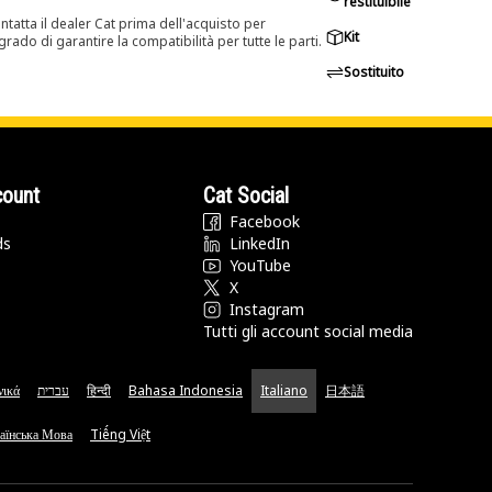
restituibile
tatta il dealer Cat prima dell'acquisto per
Kit
rado di garantire la compatibilità per tutte le parti.
Sostituito
count
Cat Social
Facebook
ds
LinkedIn
YouTube
X
Instagram
Tutti gli account social media
νικά
עברית
हिन्दी
Bahasa Indonesia
Italiano
日本語
аїнська Мова
Tiếng Việt