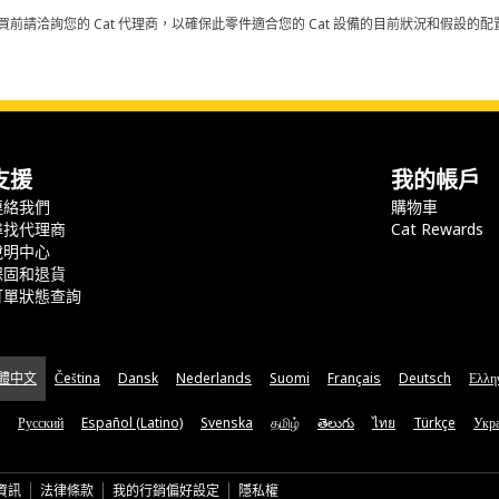
買前請洽詢您的 Cat 代理商，以確保此零件適合您的 Cat 設備的目前狀況和假設
支援
我的帳戶
連絡我們
購物車
尋找代理商
Cat Rewards
說明中心
保固和退貨
訂單狀態查詢
體中文
Čeština
Dansk
Nederlands
Suomi
Français
Deutsch
Ελλη
Русский
Español (Latino)
Svenska
தமிழ்
తెలుగు
ไทย
Türkçe
Укра
資訊
法律條款
我的行銷偏好設定
隱私權