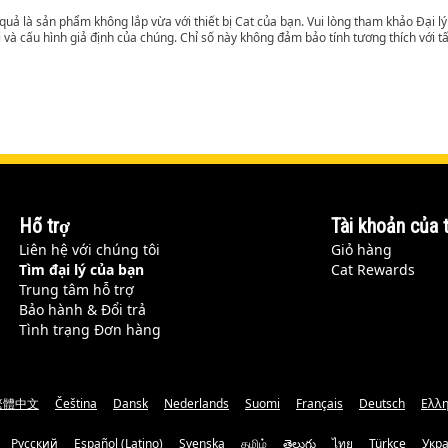
t quả là sản phẩm không lắp vừa với thiết bị Cat của bạn. Vui lòng tham khảo Đại 
i và cấu hình giả định của chúng. Chỉ số này không đảm bảo tính tương thích với tất
Hỗ trợ
Tài khoản của t
Liên hệ với chúng tôi
Giỏ hàng
Tìm đại lý của bạn
Cat Rewards
Trung tâm hỗ trợ
Bảo hành & Đổi trả
Tình trạng Đơn hàng
繁體中文
Čeština
Dansk
Nederlands
Suomi
Français
Deutsch
Ελλη
Русский
Español (Latino)
Svenska
தமிழ்
తెలుగు
ไทย
Türkçe
Укр