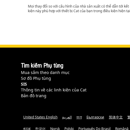
Mọi thay đổi so với cấu hình của nhà sản xuất có thể dẫn tới kế
kiện này phù hợp với thiết bị Cat của bạn trong điều kiện hiện tạ
Tìm kiếm Phụ tùng
Mua sắm theo danh mục
Sơ đồ Phụ tùng
SIS
Thông tin về các linh kiện của Cat
Bản đồ trang
United States English
العربية
বাংলা
Български
简体中文
ಕನ್ನಡ
한국어
Norsk
Polski
Português Do Brasil
Română