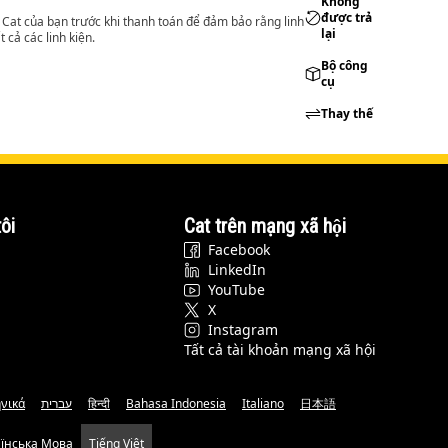
Không
được trả
lý Cat của bạn trước khi thanh toán để đảm bảo rằng linh
lại
 cả các linh kiện.
Bộ công
cụ
Thay thế
ôi
Cat trên mạng xã hội
Facebook
LinkedIn
YouTube
X
Instagram
Tất cả tài khoản mạng xã hội
νικά
עברית
हिन्दी
Bahasa Indonesia
Italiano
日本語
аїнська Мова
Tiếng Việt