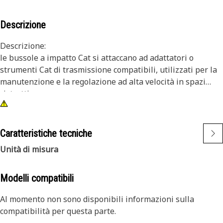
Descrizione
Descrizione:
le bussole a impatto Cat si attaccano ad adattatori o
strumenti Cat di trasmissione compatibili, utilizzati per la
manutenzione e la regolazione ad alta velocità in spazi
ristretti.
Attributi:
• bussola a impatto a 12 punti di 10 mm
Caratteristiche tecniche
• profondità poco elevata
Unità di misura
• attacco quadrato di 3/8 in
• finitura in ossido nera
Modelli compatibili
Al momento non sono disponibili informazioni sulla
compatibilità per questa parte.