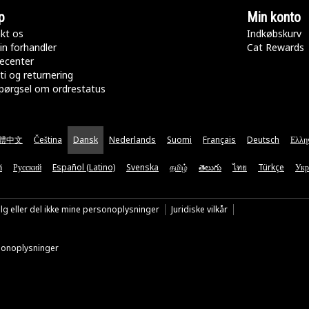
p
Min konto
kt os
Indkøbskurv
in forhandler
Cat Rewards
ecenter
ti og returnering
pørgsel om ordrestatus
體中文
Čeština
Dansk
Nederlands
Suomi
Français
Deutsch
Ελλη
ă
Русский
Español (Latino)
Svenska
தமிழ்
తెలుగు
ไทย
Türkçe
Укр
lg eller del ikke mine personoplysninger
Juridiske vilkår
rsonoplysninger