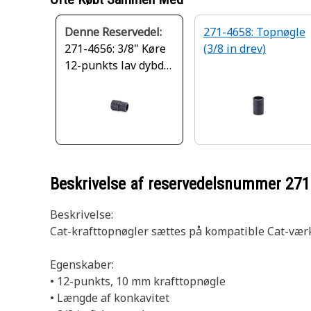
Denne Reservedel:
271-4658: Topnøgle
271-4656: 3/8" Køre
(3/8 in drev)
12-punkts lav dybde
metrisk impact skål
Beskrivelse af reservedelsnummer
271
Beskrivelse:
Cat-krafttopnøgler sættes på kompatible Cat-værktø
Egenskaber:
• 12-punkts, 10 mm krafttopnøgle
• Længde af konkavitet