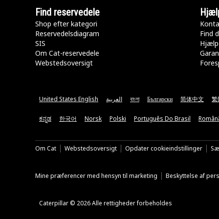
Find reservedele
Hjæl
Shop efter kategori
Konta
Reservedelsdiagram
Find d
SIS
Hjælp
Om Cat-reservedele
Garan
Webstedsoversigt
Fores
United States English
العربية
বাংলা
Български
简体中文
繁
ಕನ್ನಡ
한국어
Norsk
Polski
Português Do Brasil
Român
Om Cat
Webstedsoversigt
Opdater cookieindstillinger
Sæ
Mine præferencer med hensyn til marketing
Beskyttelse af pe
Caterpillar © 2026 Alle rettigheder forbeholdes