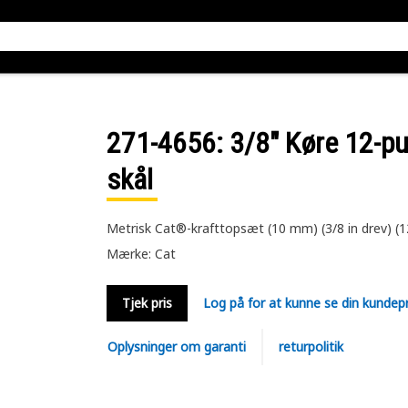
271-4656
: 3/8" Køre 12-p
skål
Metrisk Cat®-krafttopsæt (10 mm) (3/8 in drev) (12
Mærke: Cat
Tjek pris
Log på for at kunne se din kundepr
Oplysninger om garanti
returpolitik