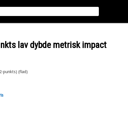
unkts lav dybde metrisk impact
-punkts) (flad)
is