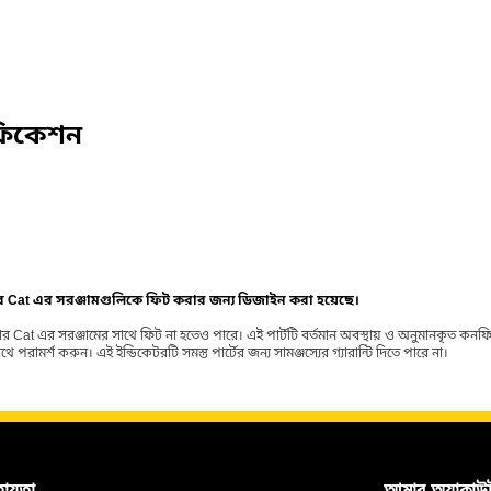
ফিকেশন
ার Cat এর সরঞ্জামগুলিকে ফিট করার জন্য ডিজাইন করা হয়েছে।
র Cat এর সরঞ্জামের সাথে ফিট না হতেও পারে। এই পার্টটি বর্তমান অবস্থায় ও অনুমানকৃত কন
ামর্শ করুন। এই ইন্ডিকেটরটি সমস্ত পার্টের জন্য সামঞ্জস্যের গ্যারান্টি দিতে পারে না।
হায়তা
আমার অ্যাকাউন্