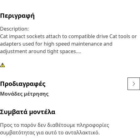
Περιγραφή
Description:
Cat impact sockets attach to compatible drive Cat tools or
adapters used for high speed maintenance and
adjustment around tight spaces.
Attributes:
• 12 point, 10 mm impact socket
• Shallow length
Προδιαγραφές
• 3/8 inch square drive
Μονάδες μέτρησης
• Black oxide finish
Συμβατά μοντέλα
Προς το παρόν δεν διαθέτουμε πληροφορίες
συμβατότητας για αυτό το ανταλλακτικό.