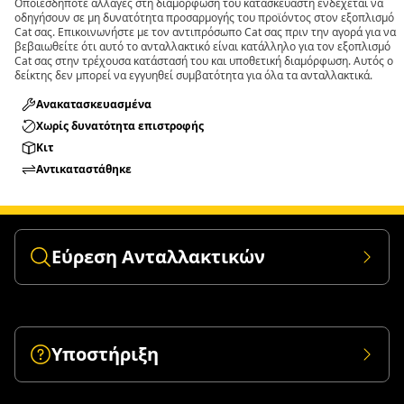
Οποιεσδήποτε αλλαγές στη διαμόρφωση του κατασκευαστή ενδέχεται να
οδηγήσουν σε μη δυνατότητα προσαρμογής του προϊόντος στον εξοπλισμό
Cat σας. Επικοινωνήστε με τον αντιπρόσωπο Cat σας πριν την αγορά για να
βεβαιωθείτε ότι αυτό το ανταλλακτικό είναι κατάλληλο για τον εξοπλισμό
Cat σας στην τρέχουσα κατάστασή του και υποθετική διαμόρφωση. Αυτός ο
δείκτης δεν μπορεί να εγγυηθεί συμβατότητα για όλα τα ανταλλακτικά.
Ανακατασκευασμένα
Χωρίς δυνατότητα επιστροφής
Κιτ
Αντικαταστάθηκε
Εύρεση Ανταλλακτικών
Υποστήριξη