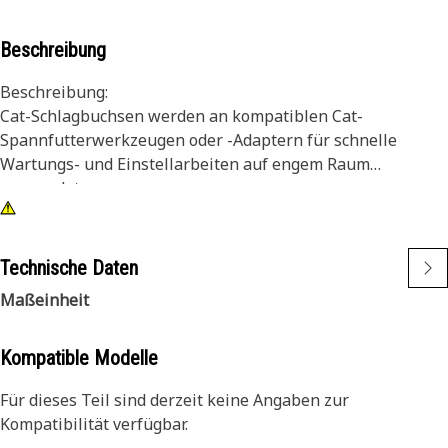
Beschreibung
Beschreibung:
Cat-Schlagbuchsen werden an kompatiblen Cat-
Spannfutterwerkzeugen oder -Adaptern für schnelle
Wartungs- und Einstellarbeiten auf engem Raum
verwendet.
Merkmale:
• Zwölfkant, 10-mm-Schlagbuchse
Technische Daten
• Kurz
Maßeinheit
• 3/8"-Vierkant
• Schwarzes Oxid-Finish
Kompatible Modelle
Für dieses Teil sind derzeit keine Angaben zur
Kompatibilität verfügbar.