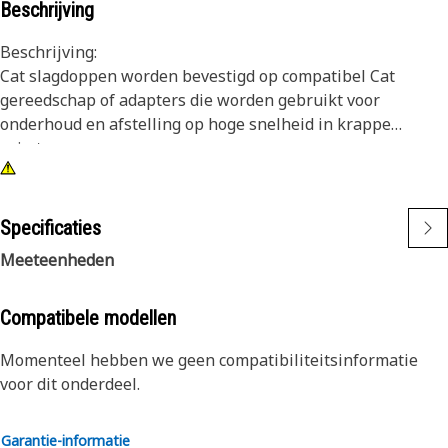
Beschrijving
Beschrijving:
Cat slagdoppen worden bevestigd op compatibel Cat
gereedschap of adapters die worden gebruikt voor
onderhoud en afstelling op hoge snelheid in krappe
ruimten.
Kenmerken:
• 12-kant, 10 mm slagdop
Specificaties
• Ondiep
Meeteenheden
• 3/8 inch aandrijfvierkant
• Afwerking in oxidezwart
Compatibele modellen
Momenteel hebben we geen compatibiliteitsinformatie
voor dit onderdeel.
Garantie-informatie