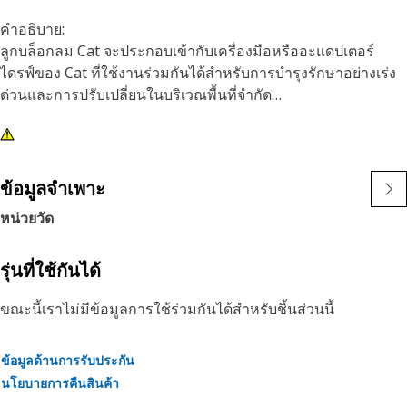
คำอธิบาย:
ลูกบล็อกลม Cat จะประกอบเข้ากับเครื่องมือหรืออะแดปเตอร์
ไดรฟ์ของ Cat ที่ใช้งานร่วมกันได้สำหรับการบำรุงรักษาอย่างเร่ง
ด่วนและการปรับเปลี่ยนในบริเวณพื้นที่จำกัด
คุณลักษณะ:
• ลูกบล็อกลม 12 จุด 10 มม.
• ความลึก
ข้อมูลจำเพาะ
• ไดรฟ์สี่เหลี่ยมขนาด 3/8 นิ้ว
หน่วยวัด
• เคลือบผิวรมดำ
รุ่นที่ใช้กันได้
ขณะนี้เราไม่มีข้อมูลการใช้ร่วมกันได้สำหรับชิ้นส่วนนี้
ข้อมูลด้านการรับประกัน
นโยบายการคืนสินค้า