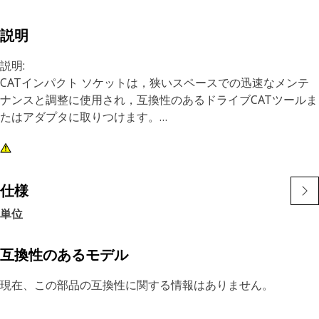
説明
説明:
CATインパクト ソケットは，狭いスペースでの迅速なメンテ
ナンスと調整に使用され，互換性のあるドライブCATツールま
たはアダプタに取りつけます。
特長:
• 12ポイント，10 mmインパクト ソケット
• シャロー タイプ
仕様
• 3/8 inスクエア ドライブ
単位
• 黒色酸化物仕上げ
互換性のあるモデル
現在、この部品の互換性に関する情報はありません。