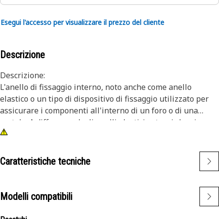
Esegui l'accesso per visualizzare il prezzo del cliente
Descrizione
Descrizione:
L'anello di fissaggio interno, noto anche come anello
elastico o un tipo di dispositivo di fissaggio utilizzato per
assicurare i componenti all'interno di un foro o di una
scatola. A differenza degli anelli elastici esterni che si
adattano a un albero o a un perno, gli anelli elastici interni
sono installati all'interno di un foro o di una scanalatura
per mantenere i componenti in posizione. Lo scopo
Caratteristiche tecniche
principale di un anello elastico interno è prevenire il
movimento assiale o lo spostamento dei componenti
all'interno di un foro o di una scatola. Agisce come un
Modelli compatibili
dispositivo di fissaggio, mantenendo saldamente in
posizione componenti come cuscinetti, alberi o tenute.