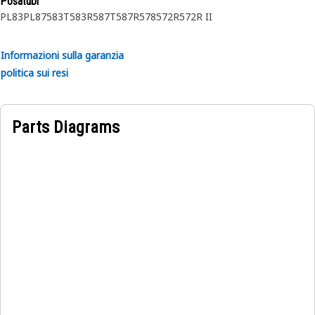
Posatubi
PL83
PL87
583T
583R
587T
587R
578
572R
572R II
Attributi:
• Prodotto secondo caratteristiche tecniche precise e
Informazioni sulla garanzia
costruito per garantire durata, affidabilit e produttivit .
politica sui resi
• Realizzato con materiali durevoli che garantiscono
robustezza e resistenza alla corrosione.
• L'anello elastico compresso viene inserito nella
Parts Diagrams
scanalatura o nell'incavo del foro.
Applicazioni:
L'anello di fissaggio interno viene utilizzato per fissare e
trattenere il mozzo del riduttore finale.