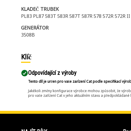
KLADEČ TRUBEK
PL83 PL87 583T 583R 587T 587R 578 572R 572R II
GENERÁTOR
3508B
Klíč
Odpovídající z výroby
Tento díl je určen pro vaše zařízení Cat podle specifikací výro
Jakékoli změny konfigurace výrobce mohou způsobit, že výrob
pro vaše zařízení Cat v jeho aktuálním stavu a předpokládané k