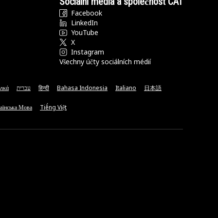
Sociální média a společnost CAT
Facebook
LinkedIn
YouTube
X
Instagram
Všechny účty sociálních médií
νικά
עברית
हिन्दी
Bahasa Indonesia
Italiano
日本語
аїнська Мова
Tiếng Việt