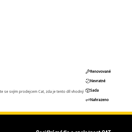
Renovované
Nevratné
Sada
e se svým prodejcem Cat, zda je tento díl vhodný
Nahrazeno