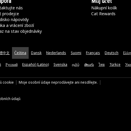
pora
Můj účet
aktujte nás
Nákupní košík
t prodejce
Cat Rewards
disko nápovědy
ka a vrácení zboží
az na stav objednávky
體中文
Čeština
Dansk
Nederlands
Suomi
Français
Deutsch
Ελλη
ă
Русский
Español (Latino)
Svenska
தமிழ்
తెలుగు
ไทย
Türkçe
Укр
rů cookie
Moje osobní údaje neprodávejte ani nesdílejte.
bních údajů