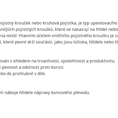
pojistný kroužek nebo kruhová pojistka, je typ upevňovacího 
vnějších pojistných kroužků, které se nasazují na hřídel nebo
 na místě. Hlavním účelem vnitřního pojistného kroužku je 
í, které pevně drží součásti, jako jsou ložiska, hřídele nebo t
uován s ohledem na trvanlivost, spolehlivost a produktivitu.
í pevnost a odolnost proti korozi.
ebo do prohlubně v díře.
cení náboje hřídele nápravy koncového převodu.