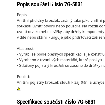
Popis součásti číslo
7G-5831
Popis:
Vnitřní přídržný kroužek, známý také jako vnitřní 
součástí uvnitř otvoru nebo pouzdra. Na rozdíl od 
uvnitř otvoru nebo drážky, aby držely komponenty
v díře nebo skříni. Funguje jako přidržovací zařízen
Vlastnosti:
• Vyrábí se podle přesných specifikací a je konstr
• Vyrobeno z trvanlivých materiálů, které poskytuj
• Stlačený pojistný kroužek se zasune do drážky n
Použití:
Vnitřní pojistný kroužek slouží k zajištění a uchy
Specifikace součásti číslo
7G-5831