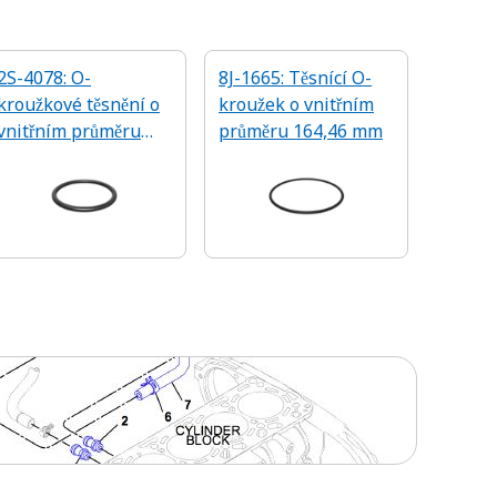
2S-4078: O-
8J-1665: Těsnící O-
kroužkové těsnění o
kroužek o vnitřním
vnitřním průměru
průměru 164,46 mm
37,47 mm