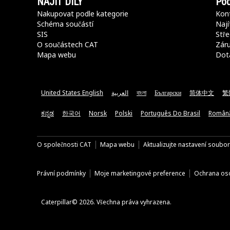
NAJÍT DÍLY
Pod
Nakupovat podle kategorie
Kont
Schéma součástí
Nají
SIS
Stře
O součástech CAT
Záru
Mapa webu
Dot
United States English
العربية
বাংলা
Български
简体中文
繁
ಕನ್ನಡ
한국어
Norsk
Polski
Português Do Brasil
Român
O společnosti CAT
Mapa webu
Aktualizujte nastavení soubo
Právní podmínky
Moje marketingové preference
Ochrana oso
Caterpillar© 2026. Všechna práva vyhrazena.