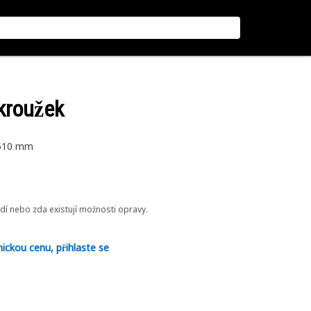
 kroužek
 510 mm
odí nebo zda existují možnosti opravy.
nickou cenu, přihlaste se