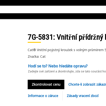
7G-5831
: Vnitřní přídržný
Cat® Vnitřní pojistný kroužek s volným průměrem
Značka: Cat
Hodí se to? Nebo hledáte opravu?
Zadejte své zařízení a zkontrolujte, zda se tato součást h
Zkontrolovat cenu
Chcete-li zobrazit zákaz
Informace o záruce
Zásady vracení zboží