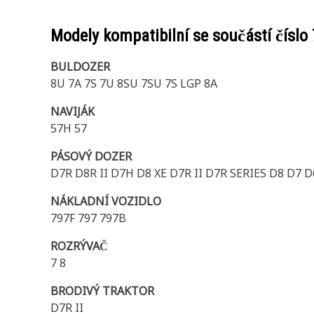
Modely kompatibilní se součástí číslo
BULDOZER
8U 7A 7S 7U 8SU 7SU 7S LGP 8A
NAVIJÁK
57H 57
PÁSOVÝ DOZER
D7R D8R II D7H D8 XE D7R II D7R SERIES D8 D7
NÁKLADNÍ VOZIDLO
797F 797 797B
ROZRÝVAČ
7 8
BRODIVÝ TRAKTOR
D7R II