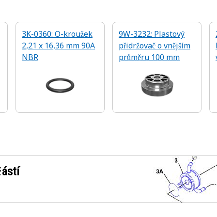
3K-0360: O-kroužek
9W-3232: Plastový
2,21 x 16,36 mm 90A
přidržovač o vnějším
NBR
průměru 100 mm
1
ástí