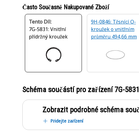
Často Současně Nakupované Zboží
Tento Díl:
9H-0846: Těsnící O-
7G-5831: Vnitřní
kroužek o vnitřním
přídržný kroužek
průměru 494,66 mm
Schéma součástí pro zařízení
7G-583
Zobrazit podrobné schéma souč
Přidejte zařízení