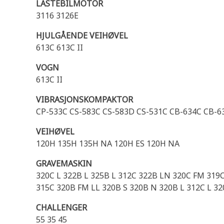
LASTEBILMOTOR
3116 3126E
HJULGÅENDE VEIHØVEL
613C 613C II
VOGN
613C II
VIBRASJONSKOMPAKTOR
CP-533C CS-583C CS-583D CS-531C CB-634C CB-6
VEIHØVEL
120H 135H 135H NA 120H ES 120H NA
GRAVEMASKIN
320C L 322B L 325B L 312C 322B LN 320C FM 319
315C 320B FM LL 320B S 320B N 320B L 312C L 3
CHALLENGER
55 35 45