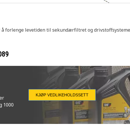
r å forlenge levetiden til sekundærfiltret og drivstoffsyste
089
KJØP VEDLIKEHOLDSSETT
er
og 1000