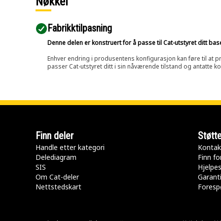
Nøkkel
Fabrikktilpasning
Denne delen er konstruert for å passe til Cat-utstyret ditt ba
Enhver endring i produsentens konfigurasjon kan føre til at pr
passer Cat-utstyret ditt i sin nåværende tilstand og antatte k
Finn deler
Støtt
Handle etter kategori
Kontak
Delediagram
Finn fo
SIS
Hjelpe
Om Cat-deler
Garanti
Nettstedskart
Forespø