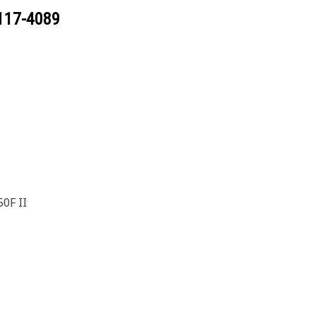
117-4089
0F II