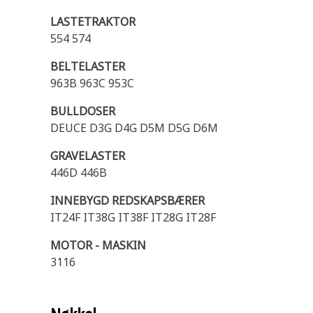
LASTETRAKTOR
554 574
BELTELASTER
963B 963C 953C
BULLDOSER
DEUCE D3G D4G D5M D5G D6M
GRAVELASTER
446D 446B
INNEBYGD REDSKAPSBÆRER
IT24F IT38G IT38F IT28G IT28F
MOTOR - MASKIN
3116