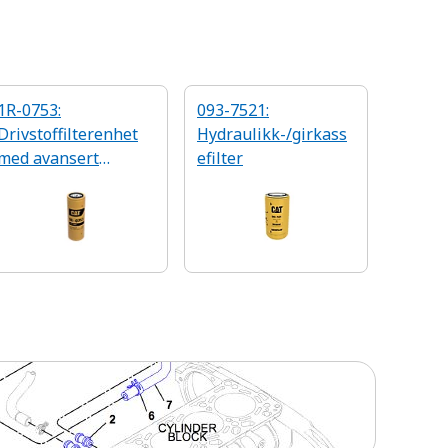
1R-0753:
093-7521:
Drivstoffilterenhet
Hydraulikk-/girkass
med avansert
efilter
effektivitet