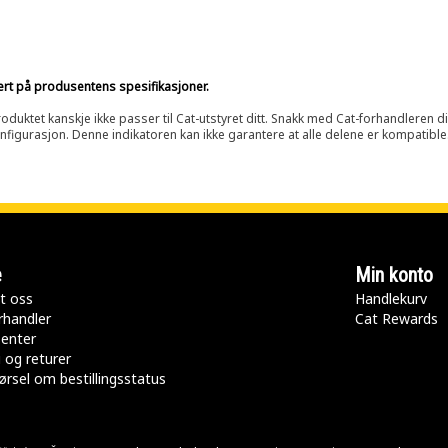
sert på produsentens spesifikasjoner.
oduktet kanskje ikke passer til Cat-utstyret ditt. Snakk med Cat-forhandleren d
onfigurasjon. Denne indikatoren kan ikke garantere at alle delene er kompatible
e
Min konto
t oss
Handlekurv
rhandler
Cat Rewards
senter
 og returer
rsel om bestillingsstatus