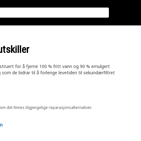
tskiller
struert for å fjerne 100 % fritt vann og 90 % emulgert
m de bidrar til å forlenge levetiden til sekundærfiltret
 om det finnes tilgjengelige reparasjonsalternativer.
en