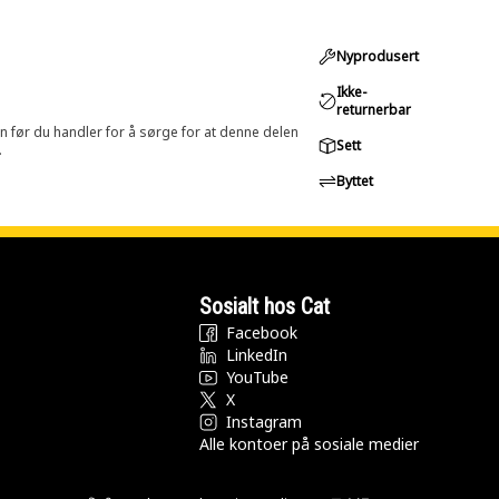
Nyprodusert
Ikke-
returnerbar
in før du handler for å sørge for at denne delen
Sett
.
Byttet
Sosialt hos Cat
Facebook
LinkedIn
YouTube
X
Instagram
Alle kontoer på sosiale medier