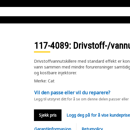
117-4089
: Drivstoff-/vannu
Drivstoffvannutskillere med standard effekt er kon
vann sammen med mindre forurensninger samtidig so
og kostbare injektorer.
Merke: Cat
Vil den passe eller vil du reparere?
Legg til utstyret ditt for å se om denne delen passer eller
Sjekk pris
Logg deg på for å vise kundepris
Garantiinformasjon
Returpolicy