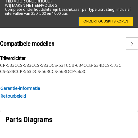
TIJD VOOR ONDERHOUD?
WIJ MAKEN HET EENVOUDIG
Complete onderhoudskits zijn beschikbaar per type uitrusting, inclusief
intervallen van 250, 500 en 1000 uur.
ONDERHOUDSKITS KOPEN
Compatibele modellen
Trilverdichter
CP-533C
CS-583C
CS-583D
CS-531C
CB-634C
CB-634D
CS-573C
CS-533C
CP-563D
CS-563C
CS-563D
CP-563C
Garantie-informatie
Retourbeleid
Parts Diagrams