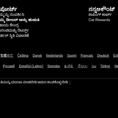
ಪೋರ್ಟ್
ನನ್ನಅಕೌಂಟ್
್ಮನ್ನು ಸಂಪರ್ಕಿಸಿ
ಶಾಪಿಂಗ್ ಕಾರ್ಟ್
ಿಮ್ಮ ಡೀಲರ್ ಅನ್ನು ಹುಡುಕಿ
Cat Rewards
ಹಾಯ ಕೇಂದ್ರ
ರಂಟಿಮತ್ತು ರಿಟರ್ನ್ಸ್
್ಡರ್ ಸ್ಥಿತಿ ವಿಚಾರಣೆ
繁體中文
Čeština
Dansk
Nederlands
Suomi
Français
Deutsch
Ελ
Русский
Español (Latino)
Svenska
தமிழ்
తెలుగు
ไทย
Türkçe
Ук
ಾಹಿತಿಯನ್ನು ಮಾರಾಟ ಮಾಡಬೇಡಿ ಅಥವಾ ಹಂಚಿಕೊಳ್ಳಬೇಡಿ