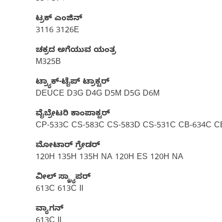
ಟ್ರಕ್ ಎಂಜಿನ್
3116 3126E
ಚಕ್ರದ ಅಗೆಯುವ ಯಂತ್ರ
M325B
ಟ್ರ್ಯಾಕ್-ಟೈಪ್ ಟ್ರಾಕ್ಟರ್
DEUCE D3G D4G D5M D5G D6M
ವೈಬ್ರೇಟರಿ ಕಾಂಪಾಕ್ಟರ್‌
CP-533C CS-583C CS-583D CS-531C CB-634C C
ಮೋಟಾರ್ ಗ್ರೇಡರ್
120H 135H 135H NA 120H ES 120H NA
ವೀಲ್ ಸ್ಕ್ರ್ಯಾಪರ್
613C 613C II
ವ್ಯಾಗನ್
613C II