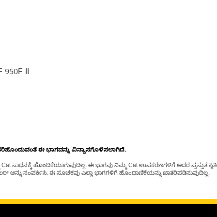
 950F II
ೊಂದುವಂತೆ ಈ ಭಾಗವನ್ನು ವಿನ್ಯಾಸಗೊಳಿಸಲಾಗಿದೆ.
t ಸಾಧನಕ್ಕೆ ಹೊಂದಿಕೆಯಾಗುವುದಿಲ್ಲ. ಈ ಭಾಗವು ನಿಮ್ಮ Cat ಉಪಕರಣಗಳಿಗೆ ಅದರ ಪ್ರಸ್ತುತ ಸ್ಥಿತಿಯಲ
್ ಅನ್ನು ಸಂಪರ್ಕಿಸಿ. ಈ ಸೂಚಕವು ಎಲ್ಲಾ ಭಾಗಗಳಿಗೆ ಹೊಂದಾಣಿಕೆಯನ್ನು ಖಾತರಿಪಡಿಸುವುದಿಲ್ಲ.