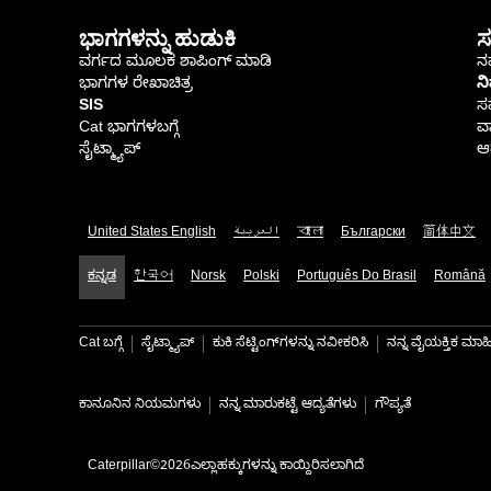
ಭಾಗಗಳನ್ನು ಹುಡುಕಿ
ಸ
ವರ್ಗದ ಮೂಲಕ ಶಾಪಿಂಗ್ ಮಾಡಿ
ನಮ
ಭಾಗಗಳ ರೇಖಾಚಿತ್ರ
ನ
SIS
ಸ
Cat ಭಾಗಗಳಬಗ್ಗೆ
ವಾ
ಸೈಟ್ಮ್ಯಾಪ್
ಆರ
United States English
العربية
বাংলা
Български
简体中文
ಕನ್ನಡ
한국어
Norsk
Polski
Português Do Brasil
Română
Cat ಬಗ್ಗೆ
ಸೈಟ್ಮ್ಯಾಪ್
ಕುಕಿ ಸೆಟ್ಟಿಂಗ್‌ಗಳನ್ನು ನವೀಕರಿಸಿ
ನನ್ನ ವೈಯಕ್ತಿಕ ಮ
ಕಾನೂನಿನ ನಿಯಮಗಳು
ನನ್ನ ಮಾರುಕಟ್ಟೆ ಆದ್ಯತೆಗಳು
ಗೌಪ್ಯತೆ
Caterpillar©2026ಎಲ್ಲಾಹಕ್ಕುಗಳನ್ನು ಕಾಯ್ದಿರಿಸಲಾಗಿದೆ