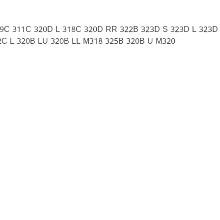
19C 311C 320D L 318C 320D RR 322B 323D S 323D L 323D
2C L 320B LU 320B LL M318 325B 320B U M320