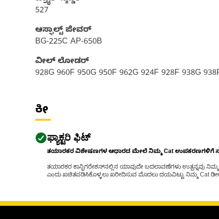
527
ಆಸ್ಫಾಲ್ಟ್ ಪೇವರ್‍
BG-225C AP-650B
ವೀಲ್ ಲೋಡರ್
928G 960F 950G 950F 962G 924F 928F 938G 938F
ಕೀ
ಫ್ಯಾಕ್ಟರಿ ಫಿಟ್
ತಯಾರಕರ ವಿಶೇಷಣಗಳ ಆಧಾರದ ಮೇಲೆ ನಿಮ್ಮ Cat ಉಪಕರಣಗಳಿಗೆ ಸರಿಹ
ತಯಾರಕರ ಕಾನ್ಫಿಗರೇಶನ್‌ನಲ್ಲಿನ ಯಾವುದೇ ಬದಲಾವಣೆಗಳು ಉತ್ಪನ್ನವು ನಿಮ್ಮ Ca
ಎಂದು ಖಚಿತಪಡಿಸಿಕೊಳ್ಳಲು ಖರೀದಿಸುವ ಮೊದಲು ದಯವಿಟ್ಟು ನಿಮ್ಮ Cat ಡೀಲರ