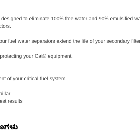
ೆ
 designed to eliminate 100% free water and 90% emulsified wat
ctors.
our fuel water separators extend the life of your secondary fil
r protecting your Cat® equipment.
t of your critical fuel system
illar
est results
ಷಣಗಳು