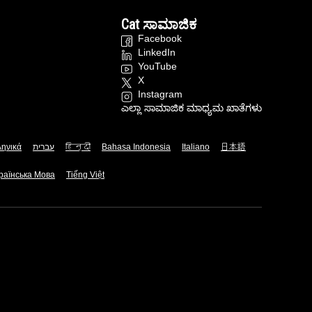
Cat ಸಾಮಾಜಿಕ
Facebook
LinkedIn
YouTube
X
Instagram
ಎಲ್ಲಾ ಸಾಮಾಜಿಕ ಮಾಧ್ಯಮ ಖಾತೆಗಳು
ληνικά
עברית
हिन्दी
Bahasa Indonesia
Italiano
日本語
раїнська Мова
Tiếng Việt