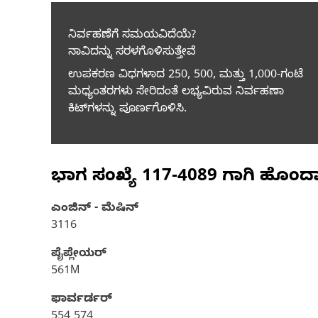
ನಿರ್ವಹಣೆಗೆ ಸಮಯವಿದೆಯೆ?
ನಾವಿದನ್ನು ಸರಳಗೊಳಿಸುತ್ತೇವೆ
ಉಪಕರಣ ವಿಧಗಳಾದ 250, 500, ಮತ್ತು 1,000-ಗಂಟೆ
ಮಧ್ಯಂತರಗಳು ಸೇರಿದಂತೆ ಲಭ್ಯವಿರುವ ನಿರ್ವಹಣಾ
ಕಿಟ್‌ಗಳನ್ನು ಪೂರ್ಣಗೊಳಿಸಿ.
ಭಾಗ ಸಂಖ್ಯೆ
117-4089
ಗಾಗಿ ಹೊಂದ
ಎಂಜಿನ್ - ಮೆಷಿನ್
3116
ಪೈಪ್ಲೇಯರ್
561M
ಫಾರ್ವರ್ಡರ್
554 574