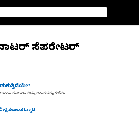
/ವಾಟರ್ ಸೆಪರೇಟರ್
ುಕುತ್ತಿದೆಯೇ?
ೇ ಎಂದು ನೋಡಲು ನಿಮ್ಮ ಸಾಧನವನ್ನು ಸೇರಿಸಿ.
ೀಕ್ಷಿಸಲುಲಾಗಿನ್ಮಾಡಿ