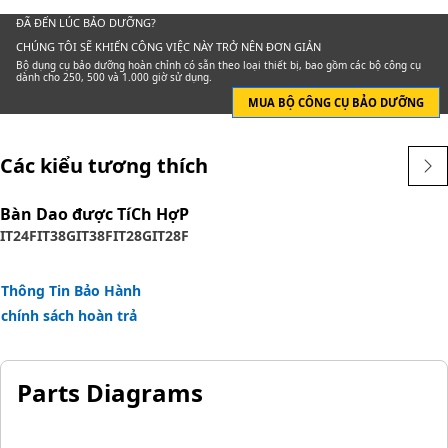
Choosing genuine Cat® filters is the best choice for
ĐÃ ĐẾN LÚC BẢO DƯỠNG?
protecting your Cat® equipment.
CHÚNG TÔI SẼ KHIẾN CÔNG VIỆC NÀY TRỞ NÊN ĐƠN GIẢN
Bộ dụng cụ bảo dưỡng hoàn chỉnh có sẵn theo loại thiết bị, bao gồm các bộ công cụ
dành cho 250, 500 và 1.000 giờ sử dụng.
Attributes:
MUA BỘ CÔNG CỤ BẢO DƯỠNG
Designed by Caterpillar to be an integrated component of
your critical fuel system
Các kiểu tương thích
Only available from Caterpillar
No one knows Cat® Fuel Systems better than Caterpillar
Cat® Filters perform better than will-fitters - see the test
Bàn Dao được TíCh HợP
IT24F
IT38G
IT38F
IT28G
IT28F
results
Thông Tin Bảo Hành
chính sách hoàn trả
Parts Diagrams