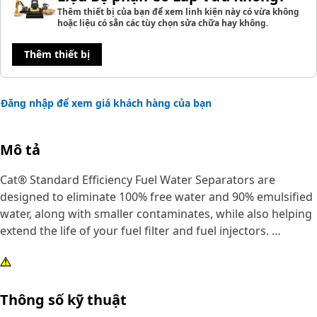
Thêm thiết bị của bạn để xem linh kiện này có vừa không
hoặc liệu có sẵn các tùy chọn sửa chữa hay không.
Thêm thiết bị
Đăng nhập để xem giá khách hàng của bạn
Mô tả
Cat® Standard Efficiency Fuel Water Separators are
designed to eliminate 100% free water and 90% emulsified
water, along with smaller contaminates, while also helping
extend the life of your fuel filter and fuel injectors.
Designed and built specifically for Cat® equipment, our
fuel water separators extend the life of your secondary
Thông số kỹ thuật
filter and precision fuel system components.