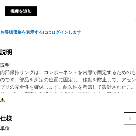
機種を追加
お客様価格を表示するにはログインします
説明
説明:
内部保持リングは、コンポーネントを内部で固定するためのも
のです。部品を所定の位置に固定し、移動を防止して、アセン
ブリの完全性を確保します。耐久性を考慮して設計されたこの
リングは、安定した組み立て性能に貢献します。部品をしっか
りと固定することで、外れを防ぎ、適切な機能を維持します。
特長:
仕様
• 信頼性の高い保持機能でコンポーネントを内部に固定しま
単位
す。