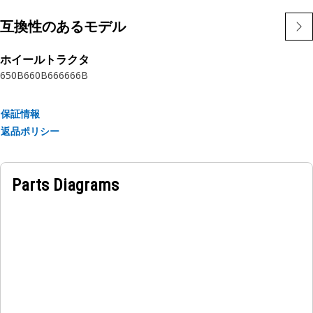
• 移動を防止し、アセンブリの完全性を維持する。
• 耐久性に優れた設計。
互換性のあるモデル
• 部品を所定の位置に保持して、脱落を防ぎます。
ホイールトラクタ
用途
650B
660B
666
666B
内部保持リングは、部品が動いたり外れたりするのを防ぎ、ア
センブリの完全性を維持するために使用されます。
保証情報
返品ポリシー
Parts Diagrams