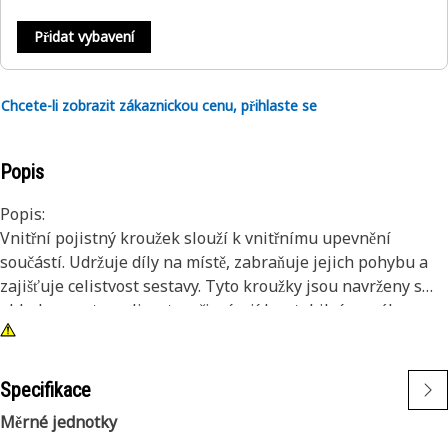
Přidat vybavení
Chcete-li zobrazit zákaznickou cenu, přihlaste se
Popis
Popis:
Vnitřní pojistný kroužek slouží k vnitřnímu upevnění
součástí. Udržuje díly na místě, zabraňuje jejich pohybu a
zajišťuje celistvost sestavy. Tyto kroužky jsou navrženy s
ohledem na trvanlivost a přispívají ke stabilnímu výkonu
montáže. Jejich úkolem je udržet součásti v bezpečné
poloze, aby se zabránilo jejich vysunutí a zachovala se
správná funkce.
Specifikace
Měrné jednotky
Vlastnosti: