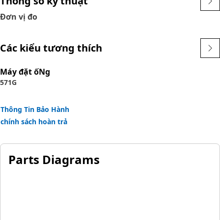
Thông số kỹ thuật
Attributes:
Đơn vị đo
• Secure components internally with a reliable retaining
function.
• Prevent movement and maintain assembly integrity.
Các kiểu tương thích
• Engineered for durable performance.
• Holds parts in place to prevent dislodgment.
Máy đặt ốNg
571G
Applications:
The Internal Retaining Ring is used to maintain assembly
Thông Tin Bảo Hành
integrity by preventing parts from moving or dislodging.
chính sách hoàn trả
Parts Diagrams