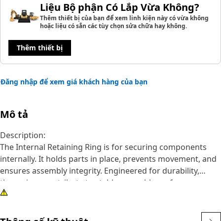
Liệu Bộ phận Có Lắp Vừa Không?
Thêm thiết bị của bạn để xem linh kiện này có vừa không
hoặc liệu có sẵn các tùy chọn sửa chữa hay không.
Thêm thiết bị
Đăng nhập để xem giá khách hàng của bạn
Mô tả
Description:
The Internal Retaining Ring is for securing components
internally. It holds parts in place, prevents movement, and
ensures assembly integrity. Engineered for durability,
these rings contribute to stable assembly performance.
Their role in keeping components securely positioned is to
prevent dislodgment and maintain proper function.