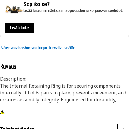
Sopiiko se?
Lisää laite, niin näet osan sopivuuden ja korjausvaihtoehdot.
Lisää laite
Näet asiakashintasi kirjautumalla sisään
Kuvaus
Description:
The Internal Retaining Ring is for securing components
internally. It holds parts in place, prevents movement, and
ensures assembly integrity. Engineered for durability,
these rings contribute to stable assembly performance.
Their role in keeping components securely positioned is to
prevent dislodgment and maintain proper function.