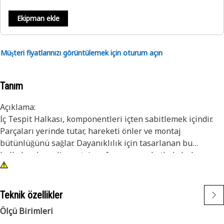
Ekipman ekle
Müşteri fiyatlarınızı görüntülemek için oturum açın
Tanım
Açıklama:
İç Tespit Halkası, komponentleri içten sabitlemek içindir.
Parçaları yerinde tutar, hareketi önler ve montaj
bütünlüğünü sağlar. Dayanıklılık için tasarlanan bu
halkalar, dengeli montaj performansına katkıda bulunur.
Komponentlerin güvenli bir şekilde
konumlandırılmasındaki rolleri, parçaların yerinden
çıkmasının önlenmesi ve düzgün çalışmanın sürdürülmesi
Teknik özellikler
için çok önemlidir.
Ölçü Birimleri