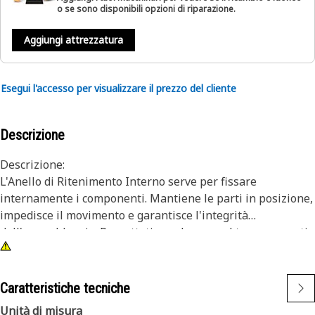
o se sono disponibili opzioni di riparazione.
Aggiungi attrezzatura
Esegui l'accesso per visualizzare il prezzo del cliente
Descrizione
Descrizione:
L'Anello di Ritenimento Interno serve per fissare
internamente i componenti. Mantiene le parti in posizione,
impedisce il movimento e garantisce l'integrità
dell'assemblaggio. Progettati per durare nel tempo, questi
anelli contribuiscono a prestazioni stabili del gruppo di
assemblaggio. Il loro ruolo nel mantenere i componenti
ben posizionati è prevenire lo sblocco e mantenere il
Caratteristiche tecniche
corretto funzionamento.
Unità di misura