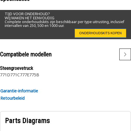
TIJD VOOR ONDERHOUD?
WIJ MAKEN HET EENVOUDIG
Complete onderhoudskits zijn beschikbaar per type uitrusting, inclusief
intervallen van 250, 500 en 1000 uur.
ONDERHOUDSKITS KOPEN
Compatibele modellen
Steengroevetruck
771D
771C
777E
775B
Garantie-informatie
Retourbeleid
Parts Diagrams