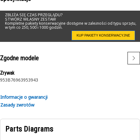
ZBLIŻA SIĘ CZAS PRZEGLĄDU?
STWÓRZ WŁASNY ZESTAW
Kompletne pakiety konserwacyjne dostępne w zależności od typu sprzętu,
w tym co 250, 500 i 1000 godzin.
KUP PAKIETY KONSERWACYJNE
Zgodne modele
Zrywak
953B
7
6
963
953
943
Informacje o gwarancji
Zasady zwrotów
Parts Diagrams