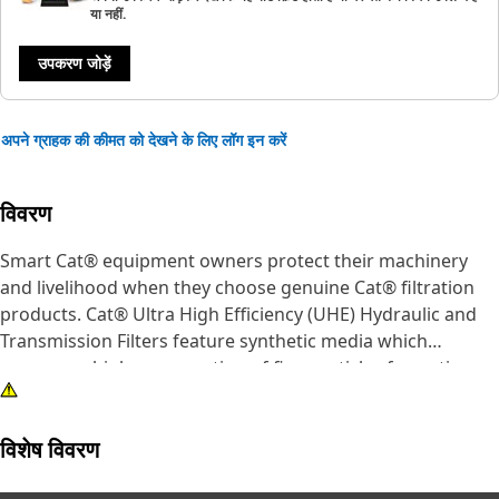
या नहीं.
उपकरण जोड़ें
अपने ग्राहक की कीमत को देखने के लिए लॉग इन करें
विवरण
Smart Cat® equipment owners protect their machinery
and livelihood when they choose genuine Cat® filtration
products. Cat® Ultra High Efficiency (UHE) Hydraulic and
Transmission Filters feature synthetic media which
removes a higher proportion of fine particles for optimum
contamination control in the most severe applications.
विशेष विवरण
While a filter choice may not seem like a major decision,
the wrong filter can accelerate wear and damage to your