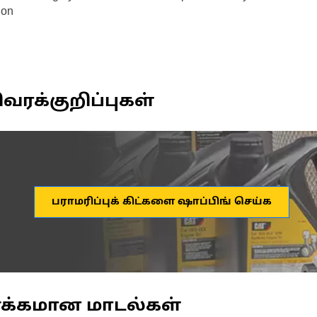
ion
வரக்குறிப்புகள்
பராமரிப்புக் கிட்களை ஷாப்பிங் செய்க
ணக்கமான மாடல்கள்