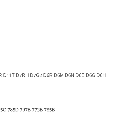
R D11T D7R II D7G2 D6R D6M D6N D6E D6G D6H
85C 785D 797B 773B 785B