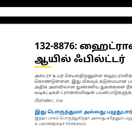
132-8876
: ஹைட்ரால
ஆயில் ஃபில்ட்டர்
அல்ட்ரா உயர் செயல்திறனுள்ள ஹைட்ராலிக் எ
கொண்டுள்ளன, இது மிகவும் கடுமையான பயன்ப
அதிக அளவிலான நுண்ணிய துகள்களை நீக்க
வடிகட்டிகள் ட்ரான்ஸ்மிஷன் பயன்பாடுகளுக
பிராண்ட்: Cat
இது பொருந்துமா அல்லது பழுதுபார
இந்தப் பாகம் பொருந்துகிறதா அல்லது ஏதேனும் பழுது
உபகரணத்தைச் சேர்க்கவும்.