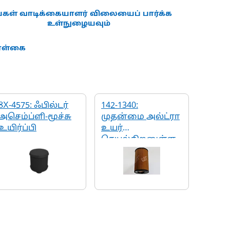
்கள் வாடிக்கையாளர் விலையைப் பார்க்க
உள்நுழையவும்
கொள்கை
8X-4575: ஃபில்டர்
142-1340:
அசெம்ப்ளி-மூச்சு
முதன்மை அல்ட்ரா
உயிர்ப்பி
உயர்
செயல்திறனுள்ள
எஞ்சின் காற்று
ஃபில்டர்