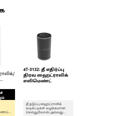
ுக
4T-3132: தீ எதிர்ப்பு
ராலிக்/
திரவ ஹைட்ராலிக்
எலிமெண்ட்
்
்
ும்
தீ தடுப்பு ஹைட்ராலிக்
வடிகட்டிகள் வழக்கமான
ணெய்
செல்லுலோஸ் அல்லது