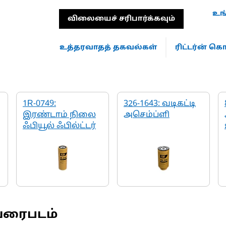
உங
விலையைச் சரிபார்க்கவும்
உத்தரவாதத் தகவல்கள்
ரிட்டர்ன் 
1R-0749:
326-1643: வடிகட்டி
இரண்டாம் நிலை
அசெம்ப்ளி
ஃபியூல் ஃபில்ட்டர்
வரைபடம்