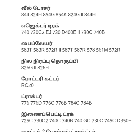
வீல் டோசர்
844 824H 854G 854K 824G II 844H
எஜெக்டர் டிரக்
740 730C2 EJ 730 D400E II 730C 740B
பைப்லேயர்
583T 583R 572R II 587T 587R 578 561M 572R
நில நிரப்பு தொகுப்பி
826G II 826H
ரோட்டரி கட்டர்
RC20
ட்ராக்டர்
776 776D 776C 776B 784C 784B
இணைப்பெட்டி ட்ரக்
725C 730C2 740C 740B 740 GC 730C 745C D350E I