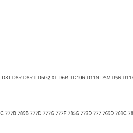
D8T D8R D8R II D6G2 XL D6R II D10R D11N D5M D5N D11
7C 777B 789B 777D 777G 777F 785G 773D 777 769D 769C 7