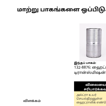
மாற்று பாகங்களை ஒப்பிட
இந்தப் பாகம்:
132-8876: ஹைட்
டிரான்ஸ்மிஷன்
ஆயில் ஃபில்ட்டர
விலையைச
சரிபார்க்கவ
அல்ட்ரா உயர்
செயல்திறனுள்ள
விளக்கம்
ஹைட்ராலிக் எண்