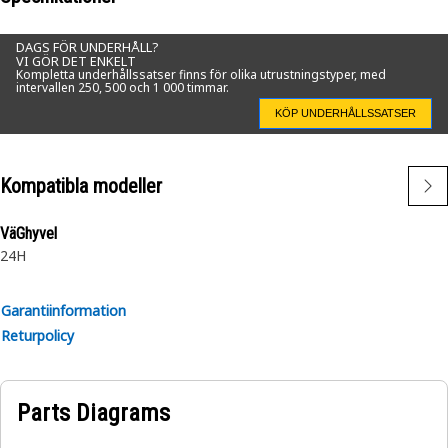
DAGS FÖR UNDERHÅLL?
VI GÖR DET ENKELT
Kompletta underhållssatser finns för olika utrustningstyper, med
intervallen 250, 500 och 1 000 timmar.
KÖP UNDERHÅLLSSATSER
Kompatibla modeller
VäGhyvel
24H
Garantiinformation
Returpolicy
Parts Diagrams