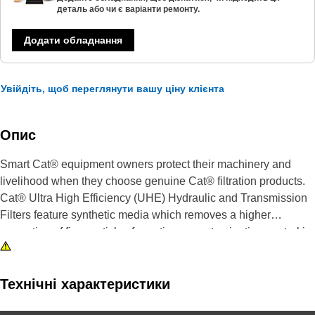
деталь або чи є варіанти ремонту.
Додати обладнання
Увійдіть, щоб переглянути вашу ціну клієнта
Опис
Smart Cat® equipment owners protect their machinery and
livelihood when they choose genuine Cat® filtration products.
Cat® Ultra High Efficiency (UHE) Hydraulic and Transmission
Filters feature synthetic media which removes a higher
proportion of fine particles for optimum contamination control in
the most severe applications.
While a filter choice may not seem like a major decision, the
Технічні характеристики
wrong filter can accelerate wear and damage to your