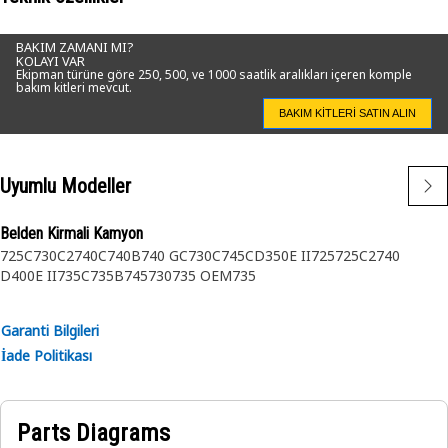
BAKIM ZAMANI MI?
KOLAYI VAR
Ekipman türüne göre 250, 500, ve 1000 saatlik aralıkları içeren komple
bakım kitleri mevcut.
BAKIM KITLERI SATIN ALIN
Uyumlu Modeller
Belden Kirmali Kamyon
725C
730C2
740C
740B
740 GC
730C
745C
D350E II
725
725C2
740
D400E II
735C
735B
745
730
735 OEM
735
Garanti Bilgileri
İade Politikası
Parts Diagrams