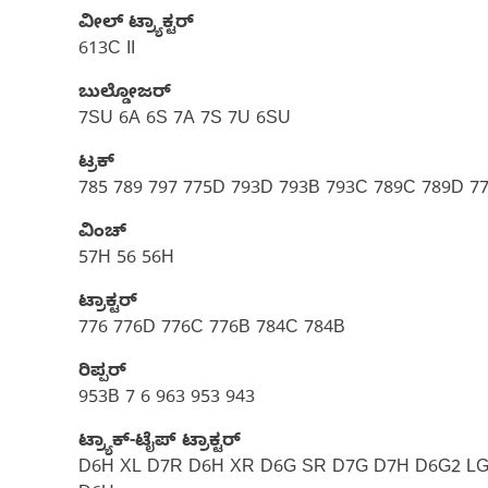
ವೀಲ್ ಟ್ರ್ಯಾಕ್ಟರ್‌
613C II
ಬುಲ್ಡೋಜರ್
7SU 6A 6S 7A 7S 7U 6SU
ಟ್ರಕ್
785 789 797 775D 793D 793B 793C 789C 789D 7
ವಿಂಚ್
57H 56 56H
ಟ್ರಾಕ್ಟರ್
776 776D 776C 776B 784C 784B
ರಿಪ್ಪರ್
953B 7 6 963 953 943
ಟ್ರ್ಯಾಕ್-ಟೈಪ್ ಟ್ರಾಕ್ಟರ್
D6H XL D7R D6H XR D6G SR D7G D7H D6G2 LGP