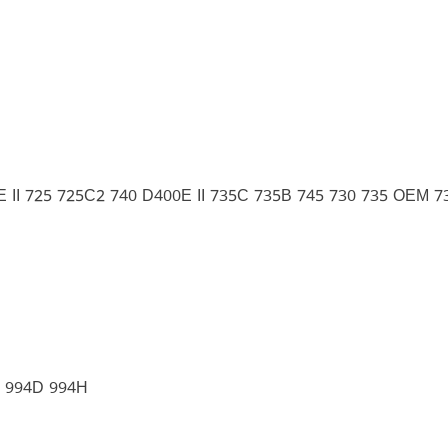
II 725 725C2 740 D400E II 735C 735B 745 730 735 OEM 7
F 994D 994H