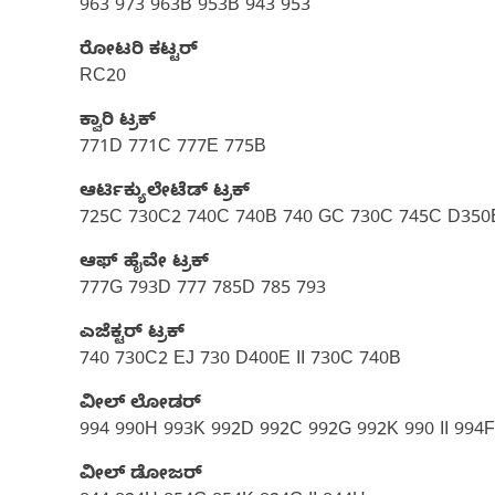
963 973 963B 953B 943 953
ರೋಟರಿ ಕಟ್ಟರ್
RC20
ಕ್ವಾರಿ ಟ್ರಕ್
771D 771C 777E 775B
ಆರ್ಟಿಕ್ಯುಲೇಟೆಡ್ ಟ್ರಕ್
725C 730C2 740C 740B 740 GC 730C 745C D350E 
ಆಫ್ ಹೈವೇ ಟ್ರಕ್​
777G 793D 777 785D 785 793
ಎಜೆಕ್ಟರ್ ಟ್ರಕ್
740 730C2 EJ 730 D400E II 730C 740B
ವೀಲ್ ಲೋಡರ್
994 990H 993K 992D 992C 992G 992K 990 II 994
ವೀಲ್ ಡೋಜರ್​