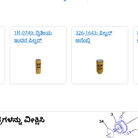
1R-0749: ದ್ವಿತೀಯ
326-1643: ಫಿಲ್ಟರ್
ಇಂಧನ ಫಿಲ್ಟರ್
ಅಸೆಂಬ್ಲಿ
ನ್ನು ವೀಕ್ಷಿಸಿ