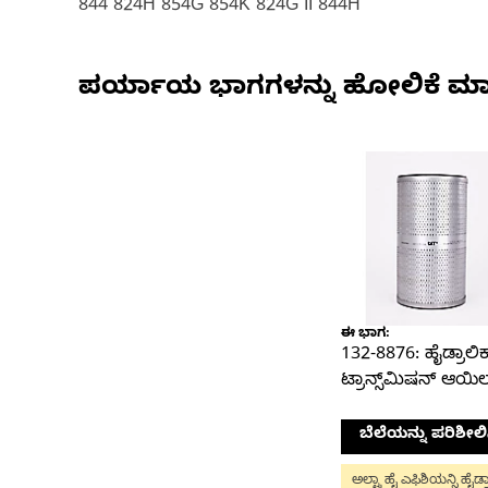
844 824H 854G 854K 824G II 844H
ಪರ್ಯಾಯ ಭಾಗಗಳನ್ನು ಹೋಲಿಕೆ ಮಾ
ಈ ಭಾಗ:
132-8876: ಹೈಡ್ರಾಲಿಕ
ಟ್ರಾನ್ಸ್‌ಮಿಷನ್ ಆಯಿಲ
ಬೆಲೆಯನ್ನು ಪರಿಶೀಲಿ
ಅಲ್ಟ್ರಾ ಹೈ ಎಫಿಶಿಯನ್ಸಿ ಹೈಡ್