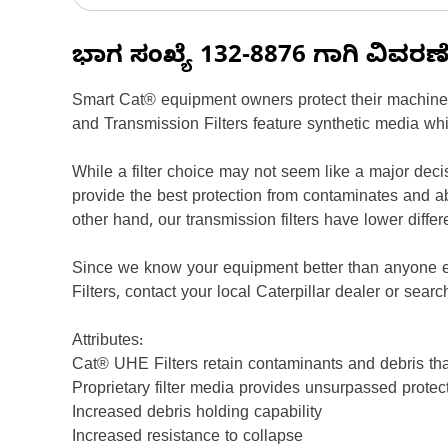
ಭಾಗ ಸಂಖ್ಯೆ
132-8876
ಗಾಗಿ ವಿವರಣ
Smart Cat® equipment owners protect their machiner
and Transmission Filters feature synthetic media whi
While a filter choice may not seem like a major dec
provide the best protection from contaminates and a
other hand, our transmission filters have lower diffe
Since we know your equipment better than anyone els
Filters, contact your local Caterpillar dealer or sear
Attributes:
Cat® UHE Filters retain contaminants and debris th
Proprietary filter media provides unsurpassed protec
Increased debris holding capability
Increased resistance to collapse