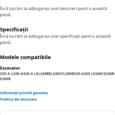
Încă lucrăm la adăugarea unei descrieri pentru această
piesă.
Specificații
Încă lucrăm la adăugarea unei specificații pentru această
piesă.
Modele compatibile
Excavator
325-A L
320-A
320-A L
EL240B
EL240C
EL200B
325-A
320 L
E240C
E240B
E200B
Informații privind garanția
Politica de returnare