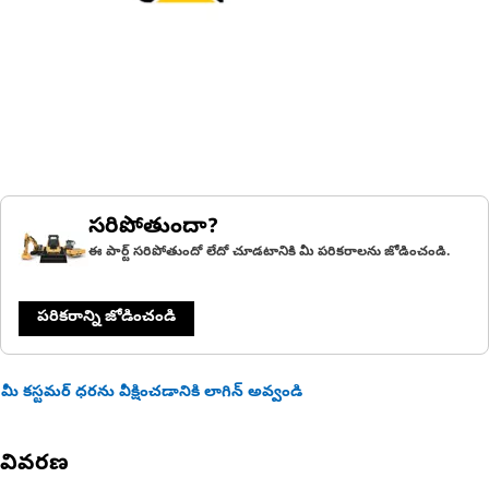
సరిపోతుందా?
ఈ పార్ట్ సరిపోతుందో లేదో చూడటానికి మీ పరికరాలను జోడించండి.
పరికరాన్ని జోడించండి
మీ కస్టమర్ ధరను వీక్షించడానికి లాగిన్ అవ్వండి
వివరణ