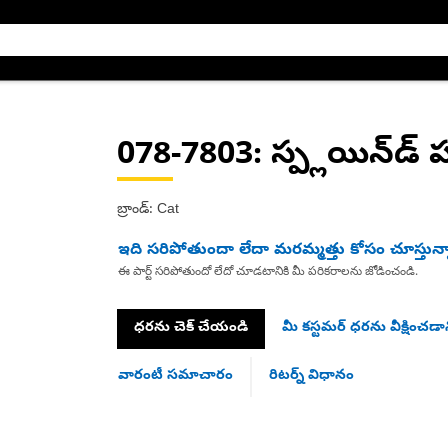
078-7803
: స్ప్లయిన్‌డ్ 
బ్రాండ్: Cat
ఇది సరిపోతుందా లేదా మరమ్మత్తు కోసం చూస్తున్
ఈ పార్ట్ సరిపోతుందో లేదో చూడటానికి మీ పరికరాలను జోడించండి.
ధరను చెక్ చేయండి
మీ కస్టమర్ ధరను వీక్షించడాన
వారంటీ సమాచారం
రిటర్న్ విధానం