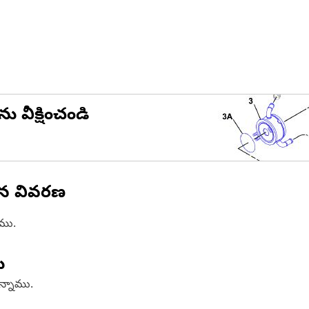
ను వీక్షించండి
ిన వివరణ
ాము.
ు
ఉన్నాము.