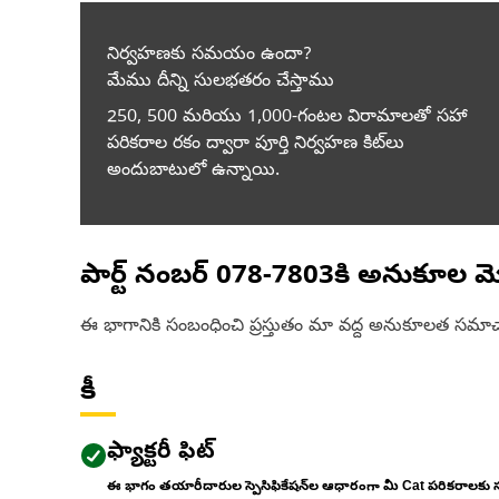
నిర్వహణకు సమయం ఉందా?
మేము దీన్ని సులభతరం చేస్తాము
250, 500 మరియు 1,000-గంటల విరామాలతో సహా
పరికరాల రకం ద్వారా పూర్తి నిర్వహణ కిట్‌లు
అందుబాటులో ఉన్నాయి.
పార్ట్ నంబర్
078-7803
కి అనుకూల మ
ఈ భాగానికి సంబంధించి ప్రస్తుతం మా వద్ద అనుకూలత సమాచ
కీ
ఫ్యాక్టరీ ఫిట్
ఈ భాగం తయారీదారుల స్పెసిఫికేషన్‌ల ఆధారంగా మీ Cat పరికరాలకు