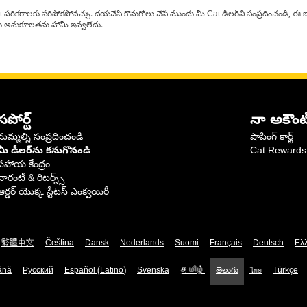
at పరికరాలకు సరిపోకపోవచ్చు. దయచేసి కొనుగోలు చేసే ముందు మీ Cat డీలర్‌ని సంప్రదించండి, ఈ భ
్‌లకు అనుకూలతను హామీ ఇవ్వలేదు.
సపోర్ట్
నా అకౌంట
మమ్మల్ని సంప్రదించండి
షాపింగ్ కార్ట్
మీ డీలర్‌ను కనుగొనండి
Cat Rewards
సహాయ కేంద్రం
వారంటీ & రిటర్న్స్
ఆర్డర్ యొక్క స్టేటస్ ఎంక్వయిరీ
繁體中文
Čeština
Dansk
Nederlands
Suomi
Français
Deutsch
Ελ
ână
Русский
Español (Latino)
Svenska
தமிழ்
తెలుగు
ไทย
Türkçe