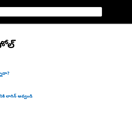
హోల్
నారా?
ికి లాగిన్ అవ్వండి