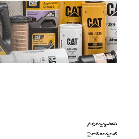
పునర్నిర్మించినవి
నాన్-రిటర్నబుల్