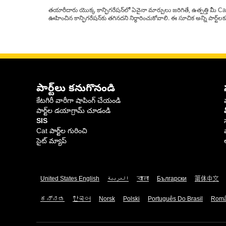
తయారీదారు యొక్క కాన్ఫిగరేషన్‌లో ఏవైనా మార్పులు జరిగితే, ఉత్పత్తి మీ C
ఊహించిన కాన్ఫిగరేషన్‌కు తగినదని నిర్ధారించుకోవాలి. ఈ సూచిక అన్ని పార్ట
పార్ట్‌లు కనుగొనండి
కేటగిరీ వారీగా షాపింగ్ చేయండి
పార్ట్‌ల డయాగ్రామ్ చూడండి
SIS
Cat పార్ట్‌ల గురించి
సైట్ మ్యాప్
United States English
العربية
বাংলা
Български
简体中文
ಕನ್ನಡ
한국어
Norsk
Polski
Português Do Brasil
Rom