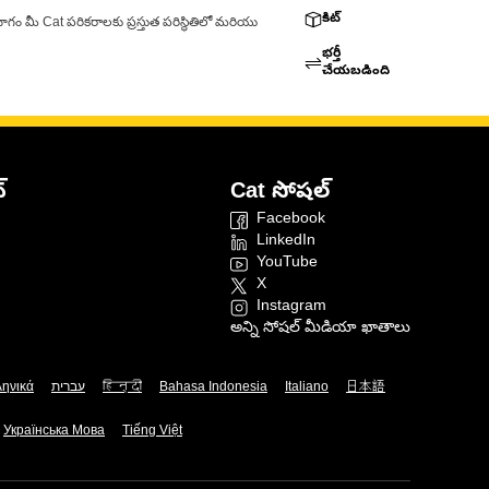
కిట్
ాగం మీ Cat పరికరాలకు ప్రస్తుత పరిస్థితిలో మరియు
భర్తీ
చేయబడింది
్
Cat సోషల్
Facebook
LinkedIn
YouTube
X
Instagram
అన్ని సోషల్ మీడియా ఖాతాలు
ληνικά
עברית
हिन्दी
Bahasa Indonesia
Italiano
日本語
Українська Мова
Tiếng Việt