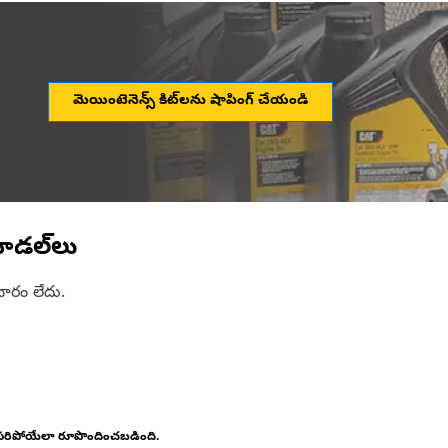
మెయింటెనెన్స్ కిట్‌లను షాపింగ్ చేయండి
ోడల్‌లు
ారం లేదు.
 సరిపోయేలా రూపొందించబడింది.