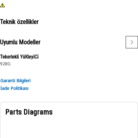
Teknik özellikler
Uyumlu Modeller
Tekerlekli̇ YüKleyi̇Ci̇
928G
Garanti Bilgileri
İade Politikası
Parts Diagrams