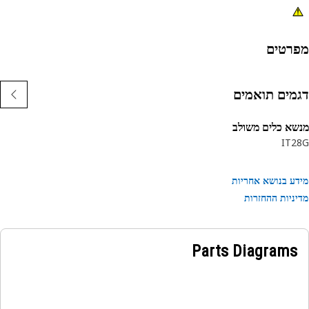
רטים
מים תואמים
א כלים משולב
IT2
ע בנושא אחריות
ניות ההחזרות
Parts Diagrams