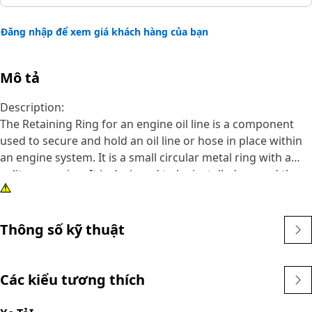
Đăng nhập để xem giá khách hàng của bạn
Mô tả
Description:
The Retaining Ring for an engine oil line is a component
used to secure and hold an oil line or hose in place within
an engine system. It is a small circular metal ring with a
split or opening. It is designed to be installed around the
oil line and then inserted into a groove or recess on the
engine or oil line fitting. Once in place, the retaining ring
prevents the oil line from slipping or disconnecting during
Thông số kỹ thuật
engine operation, ensuring a secure and leak-free
connection.
Các kiểu tương thích
Attributes:
• Withstand the forces and operating conditions.