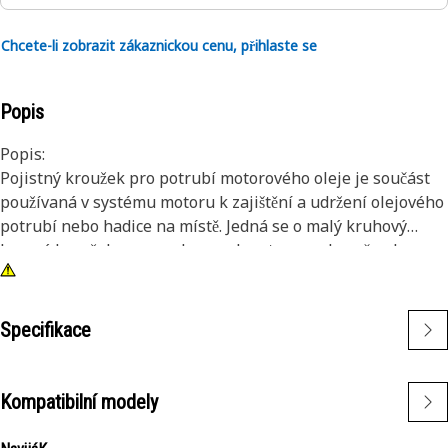
Chcete-li zobrazit zákaznickou cenu, přihlaste se
Popis
Popis:
Pojistný kroužek pro potrubí motorového oleje je součást
používaná v systému motoru k zajištění a udržení olejového
potrubí nebo hadice na místě. Jedná se o malý kruhový
kovový kroužek s rozparkem nebo otvorem. Je určen k
instalaci kolem olejového potrubí a poté k zasunutí do
drážky nebo vybrání na armatuře motoru nebo olejového
potrubí. Jakmile je pojistný kroužek na svém místě,
Specifikace
zabraňuje sklouznutí nebo odpojení olejového potrubí
během provozu motoru a zajišťuje tak bezpečné spojení
bez netěsností.
Kompatibilní modely
Vlastnosti: