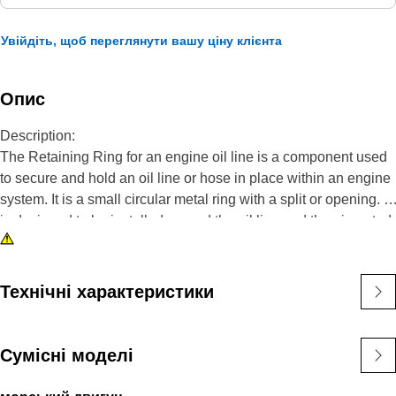
Увійдіть, щоб переглянути вашу ціну клієнта
Опис
Description:
The Retaining Ring for an engine oil line is a component used
to secure and hold an oil line or hose in place within an engine
system. It is a small circular metal ring with a split or opening. It
is designed to be installed around the oil line and then inserted
into a groove or recess on the engine or oil line fitting. Once in
place, the retaining ring prevents the oil line from slipping or
disconnecting during engine operation, ensuring a secure and
Технічні характеристики
leak-free connection.
Attributes:
Сумісні моделі
• Withstand the forces and operating conditions.
• Corrosion resistance and compatibility.