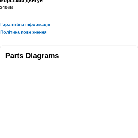
морський двигун
3406B
Applications:
The Retaining Ring for the engine oil line is used to provide a
Гарантійна інформація
secure and reliable fastening method for holding components
Політика повернення
in place within the system.
Parts Diagrams