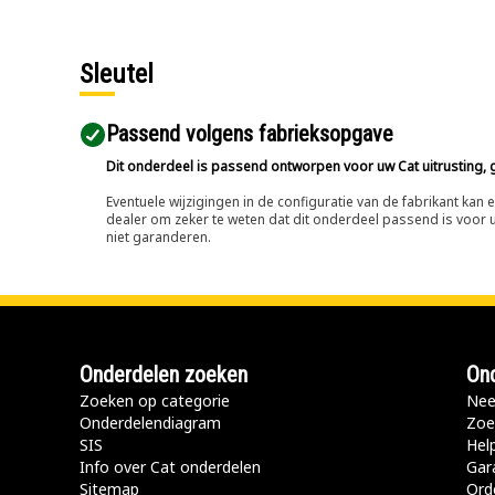
Sleutel
Passend volgens fabrieksopgave
Dit onderdeel is passend ontworpen voor uw Cat uitrusting, g
Eventuele wijzigingen in de configuratie van de fabrikant ka
dealer om zeker te weten dat dit onderdeel passend is voor uw
niet garanderen.
Onderdelen zoeken
Ond
Zoeken op categorie
Nee
Onderdelendiagram
Zoe
SIS
Hel
Info over Cat onderdelen
Gar
Sitemap
Ord