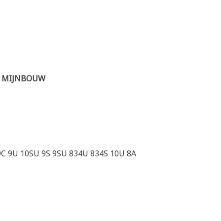
E MIJNBOUW
C 9U 10SU 9S 9SU 834U 834S 10U 8A