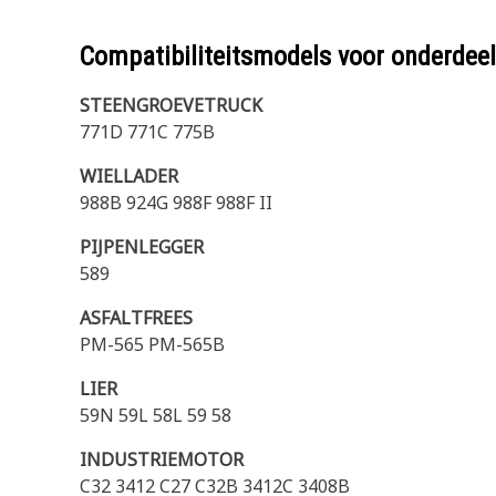
Compatibiliteitsmodels voor onderd
STEENGROEVETRUCK
771D 771C 775B
WIELLADER
988B 924G 988F 988F II
PIJPENLEGGER
589
ASFALTFREES
PM-565 PM-565B
LIER
59N 59L 58L 59 58
INDUSTRIEMOTOR
C32 3412 C27 C32B 3412C 3408B