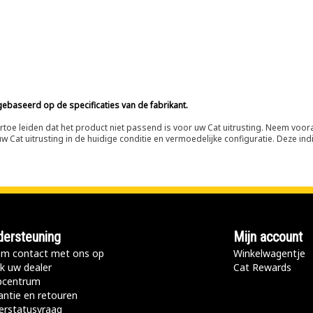
ebaseerd op de specificaties van de fabrikant.
n ertoe leiden dat het product niet passend is voor uw Cat uitrusting. Neem vo
 Cat uitrusting in de huidige conditie en vermoedelijke configuratie. Deze indi
ersteuning
Mijn account
m contact met ons op
Winkelwagentje
k uw dealer
Cat Rewards
pcentrum
antie en retouren
erstatusvraag