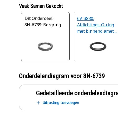
Vaak Samen Gekocht
Dit Onderdeel:
6V-3830:
8N-6739: Borgring
Afdichtings-O-ring
met binnendiameter
van 34,29 mm
Onderdelendiagram voor
8N-6739
Gedetailleerde onderdelendia
Uitrusting toevoegen