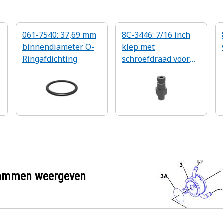
061-7540: 37,69 mm
8C-3446: 7/16 inch
binnendiameter O-
klep met
Ringafdichting
schroefdraad voor
vloeistofmonsterafn
ame
grammen weergeven