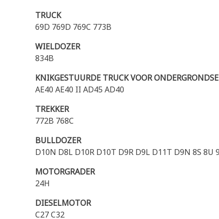
TRUCK
69D 769D 769C 773B
WIELDOZER
834B
KNIKGESTUURDE TRUCK VOOR ONDERGRONDS
AE40 AE40 II AD45 AD40
TREKKER
772B 768C
BULLDOZER
D10N D8L D10R D10T D9R D9L D11T D9N 8S 8U 9
MOTORGRADER
24H
DIESELMOTOR
C27 C32