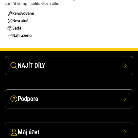
zaručit kompatibilitu všech dílů.
Renovované
Nevratné
Sada
Nahrazeno
NAJÍT DÍLY
Podpora
Můj účet