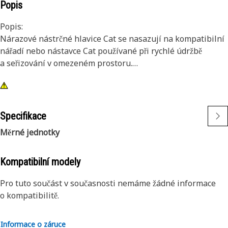
Popis
Popis:
Nárazové nástrčné hlavice Cat se nasazují na kompatibilní
nářadí nebo nástavce Cat používané při rychlé údržbě
a seřizování v omezeném prostoru.
Atributy:
• 12bodová nástrčná nárazová hlavice velikosti 16 mm
• Zkrácená
Specifikace
• Čtyřhranný nástavec 3/8 palce
Měrné jednotky
• Černá oxidační povrchová úprava
Kompatibilní modely
Pro tuto součást v současnosti nemáme žádné informace
o kompatibilitě.
Informace o záruce