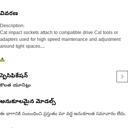
వివరణ
Description:
Cat impact sockets attach to compatible drive Cat tools or
adapters used for high speed maintenance and adjustment
around tight spaces.
Attributes:
• 12 point, 16 mm impact socket
• Shallow length
స్పెసిఫికేషన్
• 3/8 inch square drive
కొలత యూనిట్లు
• Black oxide finish
అనుకూలమైన మోడల్స్
ఈ భాగానికి సంబంధించి ప్రస్తుతం మా వద్ద అనుకూలత సమాచారం లేదు.