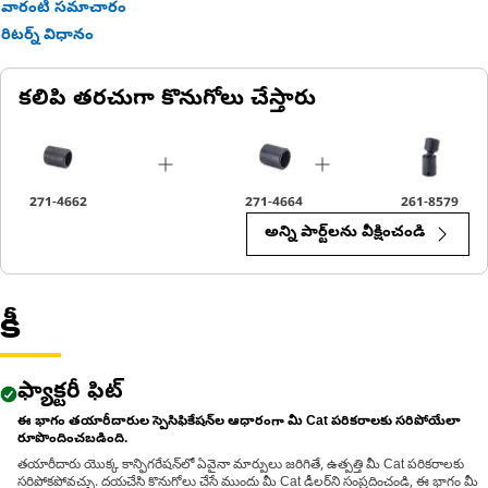
వారంటీ సమాచారం
రిటర్న్ విధానం
కలిపి తరచుగా కొనుగోలు చేస్తారు
271-4662
271-4664
261-8579
అన్ని పార్ట్‌లను వీక్షించండి
కీ
ఫ్యాక్టరీ ఫిట్
ఈ భాగం తయారీదారుల స్పెసిఫికేషన్‌ల ఆధారంగా మీ Cat పరికరాలకు సరిపోయేలా
రూపొందించబడింది.
తయారీదారు యొక్క కాన్ఫిగరేషన్‌లో ఏవైనా మార్పులు జరిగితే, ఉత్పత్తి మీ Cat పరికరాలకు
సరిపోకపోవచ్చు. దయచేసి కొనుగోలు చేసే ముందు మీ Cat డీలర్‌ని సంప్రదించండి, ఈ భాగం మీ