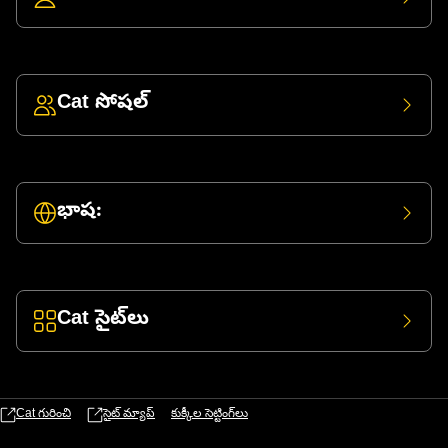
Cat సోషల్
భాష:
Cat సైట్‌లు
Cat గురించి
సైట్ మ్యాప్
కుక్కీల సెట్టింగ్‌లు