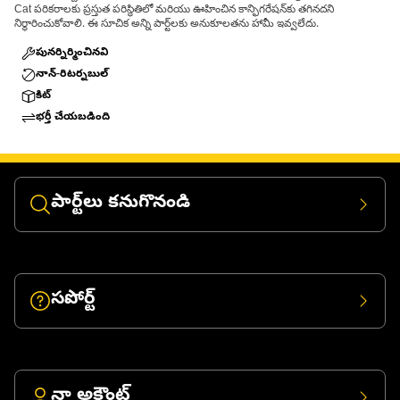
Cat పరికరాలకు ప్రస్తుత పరిస్థితిలో మరియు ఊహించిన కాన్ఫిగరేషన్‌కు తగినదని
నిర్ధారించుకోవాలి. ఈ సూచిక అన్ని పార్ట్‌లకు అనుకూలతను హామీ ఇవ్వలేదు.
పునర్నిర్మించినవి
నాన్-రిటర్నబుల్
కిట్
భర్తీ చేయబడింది
పార్ట్‌లు కనుగొనండి
సపోర్ట్
నా అకౌంట్